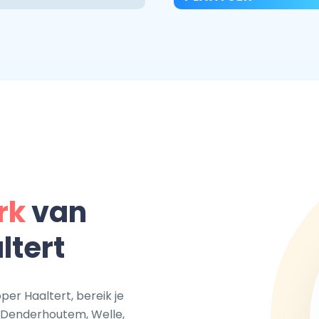
rk
van
ltert
er Haaltert, bereik je
, Denderhoutem, Welle,