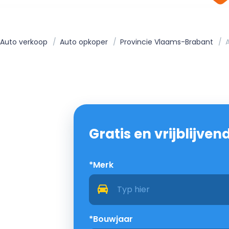
Auto verkoop
Auto opkoper
Provincie Vlaams-Brabant
Gratis en vrijblijve
*Merk
*Bouwjaar