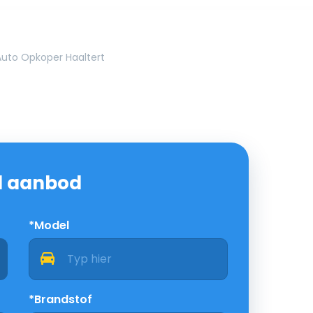
Auto Opkoper Haaltert
nd aanbod
*Model
*Brandstof