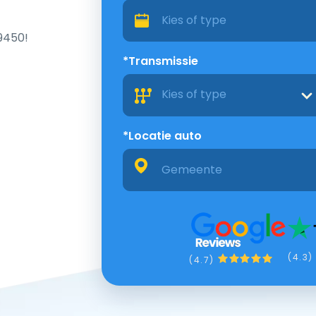
 9450!
*Transmissie
Kies of type
*Locatie auto
(4.3)
(4.7)