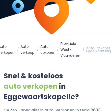
Provincie
Auto
Auto
Auto
Auto Opkoper
West-
Eggewaartskap
verkopen
verkoop
opkoper
Vlaanderen
Snel & kosteloos
auto verkopen
in
Eggewaartskapelle?
CARito - specialist in auto-verkopen in regio 8630!