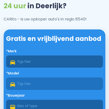
24 uur
in Deerlijk?
CARito - is uw opkoper auto's in regio 8540!
Gratis en vrijblijvend aanbod
*Merk
*Model
*Bouwjaar