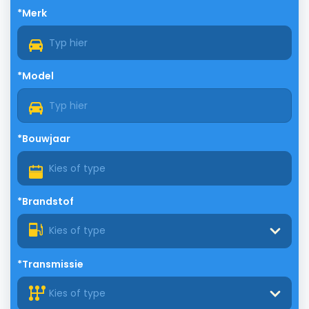
*Merk
*Model
*Bouwjaar
*Brandstof
Kies of type
*Transmissie
Kies of type