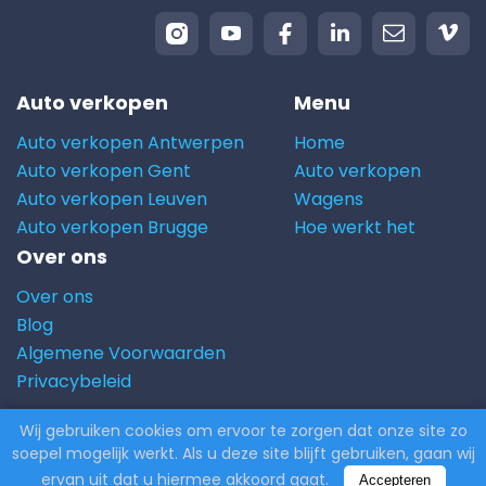
Auto verkopen
Menu
Auto verkopen Antwerpen
Home
Auto verkopen Gent
Auto verkopen
Auto verkopen Leuven
Wagens
Auto verkopen Brugge
Hoe werkt het
Over ons
Over ons
Blog
Algemene Voorwaarden
Privacybeleid
Wij gebruiken cookies om ervoor te zorgen dat onze site zo
© 2026 Carito.com. | Alle rechten voorbehouden |
soepel mogelijk werkt. Als u deze site blijft gebruiken, gaan wij
Powered by
CodiCo.io
ervan uit dat u hiermee akkoord gaat.
Accepteren