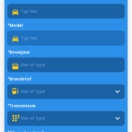
*Model
*Bouwjaar
*Brandstof
Kies of type
*Transmissie
Kies of type