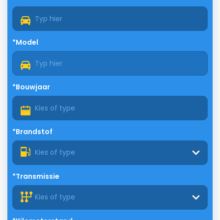
*Model
*Bouwjaar
*Brandstof
Kies of type
*Transmissie
Kies of type