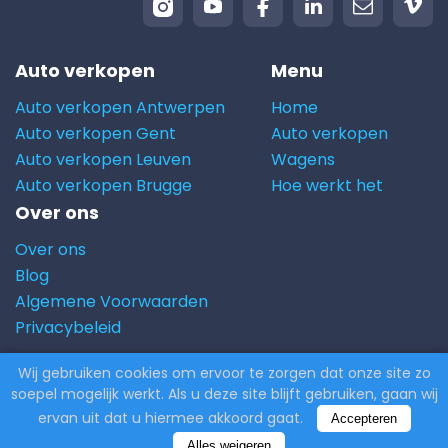
Auto verkopen
Menu
Auto verkopen Antwerpen
Home
Auto verkopen Gent
Auto verkopen
Auto verkopen Leuven
Wagens
Auto verkopen Brugge
Hoe werkt het
Over ons
Over ons
Blog
Algemene Voorwaarden
Privacybeleid
Wij gebruiken cookies om ervoor te zorgen dat onze site zo
© 2026 Carito.com. | Alle rechten voorbehouden |
soepel mogelijk werkt. Als u deze site blijft gebruiken, gaan wij
Powered by
CodiCo.io
ervan uit dat u hiermee akkoord gaat.
Accepteren
Alles weigeren