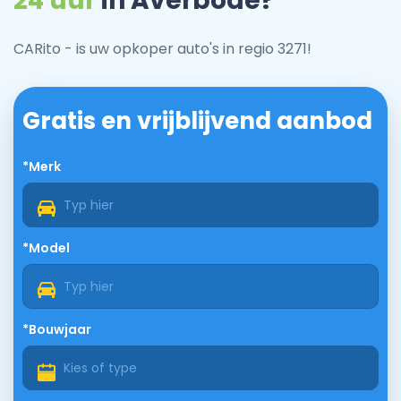
24 uur
in Averbode?
CARito - is uw opkoper auto's in regio 3271!
Gratis en vrijblijvend aanbod
*Merk
*Model
*Bouwjaar