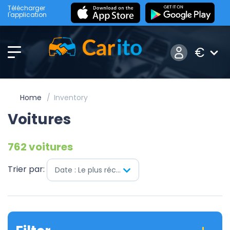
Télécharger
l'application
€
Home
Inventory
Voitures
762 voitures
Trier par:
Date : Le plus récent en premier