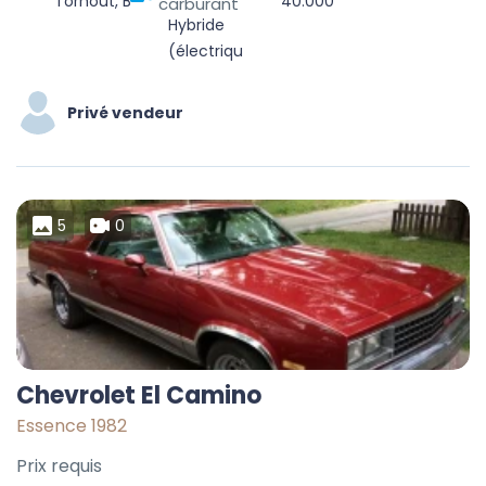
Torhout, Brugge, West-Vlaanderen, Vlaanderen, 8820, België
40.000
carburant
Hybride
(électrique/essence)
Privé vendeur
5
0
Chevrolet El Camino
Essence 1982
Prix requis