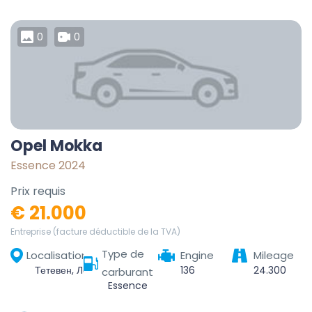
0
0
Opel Mokka
Essence 2024
Prix requis
€ 21.000
Entreprise (facture déductible de la TVA)
Type de
Localisation
Engine
Mileage
Тетевен, Ловеч, България
136
24.300
carburant
Essence