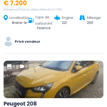
€ 7.200
Entreprise (facture déductible de la TVA)
Type de
Localisation
Engine
Mileage
Braine-le-Comte, Soignies, Hainaut, Wallonia, 7090, Belgium
221
200
carburant
Essence
Privé vendeur
8
0
Peugeot 208