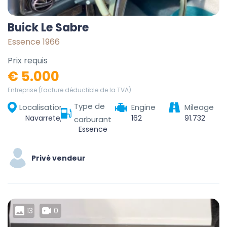
Buick Le Sabre
Essence 1966
Prix requis
€ 5.000
Entreprise (facture déductible de la TVA)
Type de
Localisation
Engine
Mileage
Navarrete, La Rioja, España
162
91.732
carburant
Essence
Privé vendeur
13
0