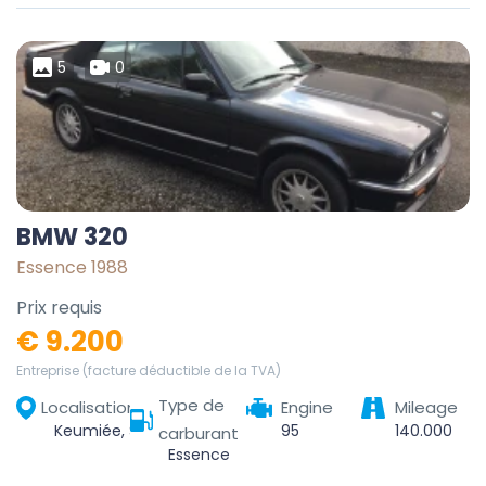
5
0
BMW 320
Essence 1988
Prix requis
€ 9.200
Entreprise (facture déductible de la TVA)
Type de
Localisation
Engine
Mileage
Keumiée, Sambreville, Namur, Wallonia, Belgium
95
140.000
carburant
Essence