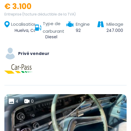
€ 3.100
Entreprise (facture déductible de la TVA)
Type de
Localisation
Engine
Mileage
Huelva, Comarca Metropolitana de Huelva, Huelva, Andalucía, España
92
247.000
carburant
Diesel
Privé vendeur
4
0