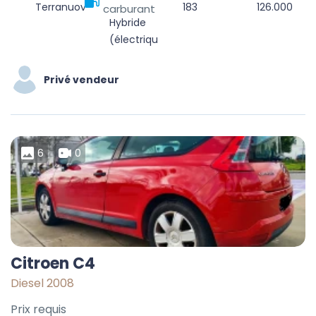
Terranuova Bracciolini, Arezzo, Toscana, 52028, Italia
183
126.000
carburant
Hybride
(électrique/diesel)
Privé vendeur
6
0
Citroen C4
Diesel 2008
Prix requis