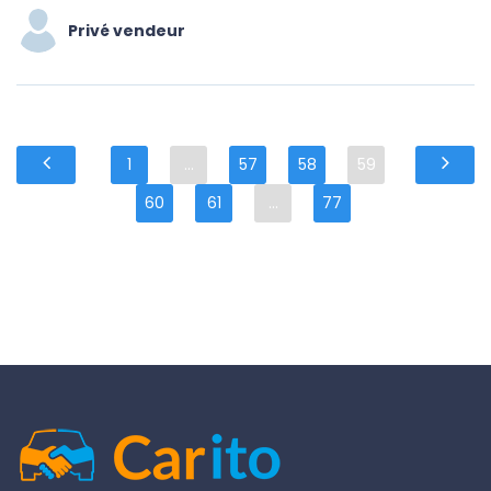
Privé vendeur
1
...
57
58
59
60
61
...
77