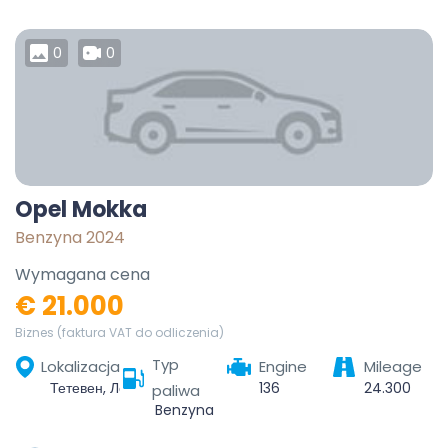
0
0
Opel Mokka
Benzyna 2024
Wymagana cena
€ 21.000
Biznes (faktura VAT do odliczenia)
Typ
Lokalizacja
Engine
Mileage
Тетевен, Ловеч, България
136
24.300
paliwa
Benzyna