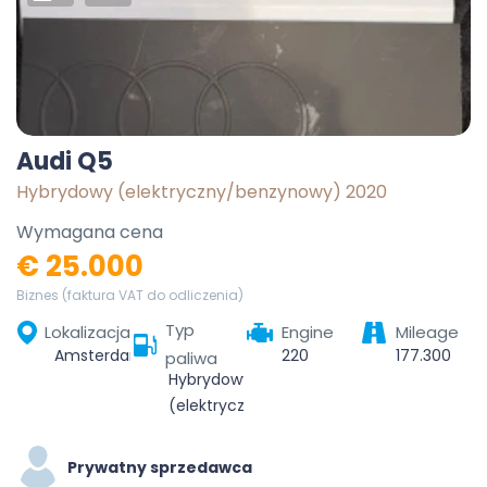
Audi Q5
Hybrydowy (elektryczny/benzynowy) 2020
Wymagana cena
€ 25.000
Biznes (faktura VAT do odliczenia)
Typ
Lokalizacja
Engine
Mileage
Amsterdam, Noord-Holland, Nederland
220
177.300
paliwa
Hybrydowy
(elektryczny/benzynowy)
Prywatny sprzedawca