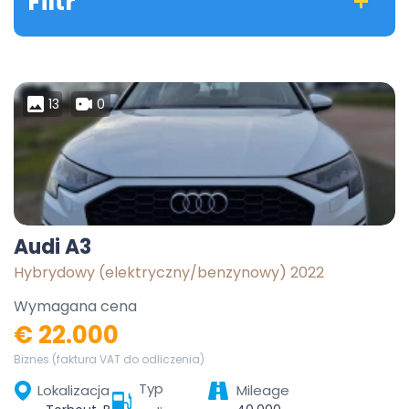
Filtr
13
0
Audi A3
Hybrydowy (elektryczny/benzynowy) 2022
Wymagana cena
€ 22.000
Biznes (faktura VAT do odliczenia)
Typ
Lokalizacja
Mileage