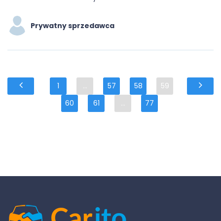
Prywatny sprzedawca
1
...
57
58
59
60
61
...
77