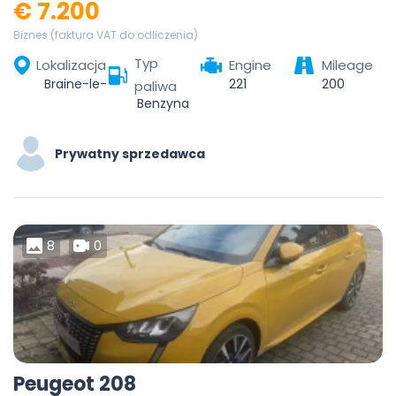
€ 7.200
Biznes (faktura VAT do odliczenia)
Typ
Lokalizacja
Engine
Mileage
Braine-le-Comte, Soignies, Hainaut, Wallonia, 7090, Belgium
221
200
paliwa
Benzyna
Prywatny sprzedawca
8
0
Peugeot 208