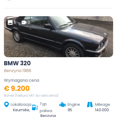
5
0
BMW 320
Benzyna 1988
Wymagana cena
€ 9.200
Biznes (faktura VAT do odliczenia)
Typ
Lokalizacja
Engine
Mileage
Keumiée, Sambreville, Namur, Wallonia, Belgium
95
140.000
paliwa
Benzyna