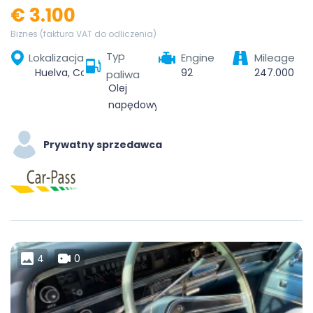
€ 3.100
Biznes (faktura VAT do odliczenia)
Typ
Lokalizacja
Engine
Mileage
Huelva, Comarca Metropolitana de Huelva, Huelva, Andalucía, España
92
247.000
paliwa
Olej
napędowy
Prywatny sprzedawca
4
0