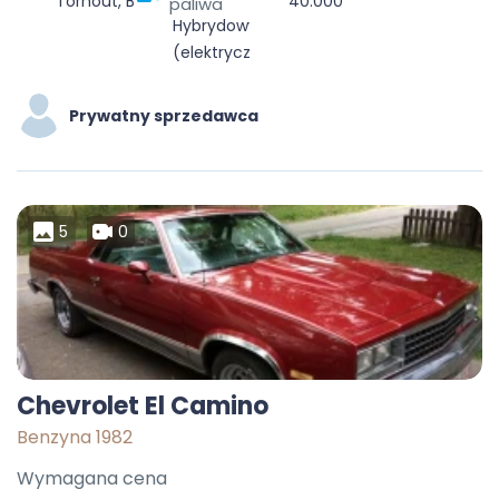
Torhout, Brugge, West-Vlaanderen, Vlaanderen, 8820, België
40.000
paliwa
Hybrydowy
(elektryczny/benzynowy)
Prywatny sprzedawca
5
0
Chevrolet El Camino
Benzyna 1982
Wymagana cena