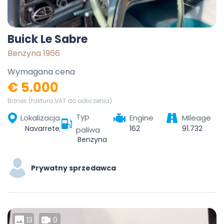
Buick Le Sabre
Benzyna 1966
Wymagana cena
€ 5.000
Biznes (faktura VAT do odliczenia)
Typ
Lokalizacja
Engine
Mileage
Navarrete, La Rioja, España
162
91.732
paliwa
Benzyna
Prywatny sprzedawca
13
0