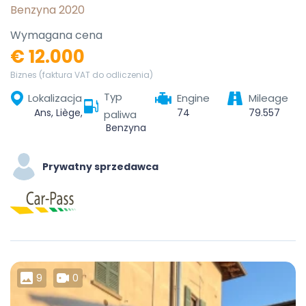
Benzyna 2020
Wymagana cena
€ 12.000
Biznes (faktura VAT do odliczenia)
Typ
Lokalizacja
Engine
Mileage
Ans, Liège, Wallonia, 4430, Belgium
74
79.557
paliwa
Benzyna
Prywatny sprzedawca
9
0