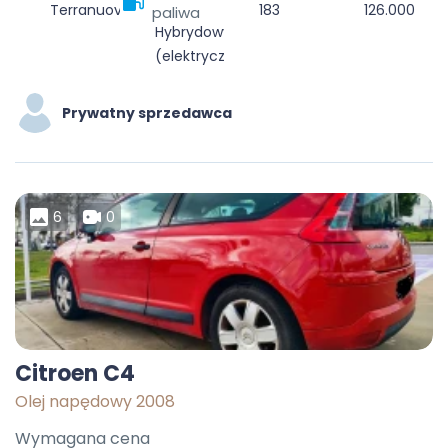
Terranuova Bracciolini, Arezzo, Toscana, 52028, Italia
183
126.000
paliwa
Hybrydowy
(elektryczny/diesel)
Prywatny sprzedawca
6
0
Citroen C4
Olej napędowy 2008
Wymagana cena