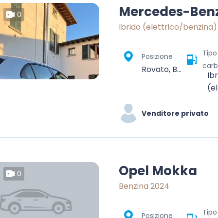
Mercedes-Benz
0
Ibrido (elettrico/benzina)
Tipo
Posizione
carb
Rovato, Brescia, Lombardia, 25038, Italia
Ib
(e
Venditore privato
Opel Mokka
0
Benzina 2024
Tipo
Posizione