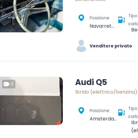
Tipo
Posizione
carb
Navarrete, La Rioja, España
Be
Venditore privato
Audi Q5
0
Ibrido (elettrico/benzina
Tipo
Posizione
carb
Amsterdam, Noord-Holland, Nederland
Ib
(e