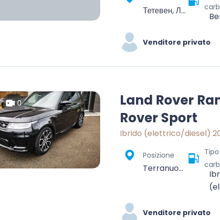
carb
Тетевен, Ловеч, България
Be
Venditore privato
Land Rover Ra
0
Rover Sport
Ibrido (elettrico/diesel) 2
Tipo
Posizione
carb
Terranuova Bracciolini, Arezzo, Toscana, 52028, Italia
Ib
(e
Venditore privato