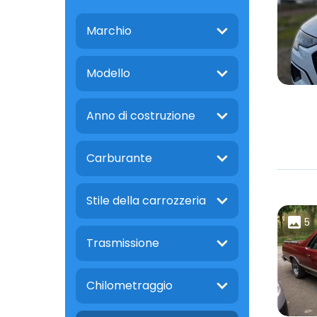
Marchio
Modello
Anno di costruzione
Carburante
Stile della carrozzeria
5
Trasmissione
Chilometraggio