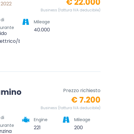
€ 22.000
 2022
Business (fattura IVA deducibile)
 di
Mileage
urante
40.000
rido
lettrico/benzina)
amino
Prezzo richiesto
€ 7.200
Business (fattura IVA deducibile)
 di
Engine
Mileage
urante
221
200
nzina