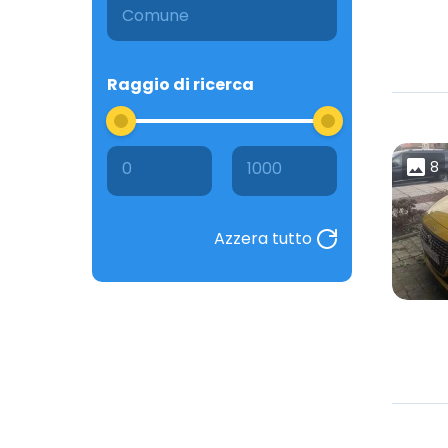
Raggio di ricerca
0
1000
8
Azzera tutto