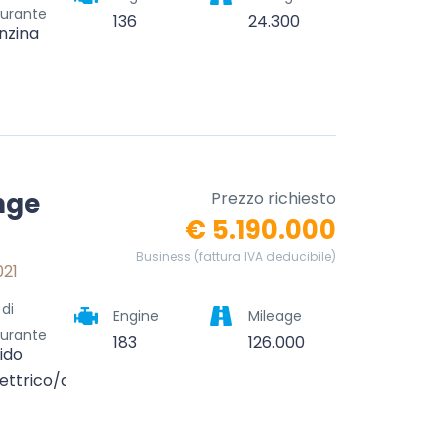
urante
136
24.300
nzina
nge
Prezzo richiesto
€ 5.190.000
Business (fattura IVA deducibile)
021
 di
Engine
Mileage
urante
183
126.000
rido
lettrico/diesel)