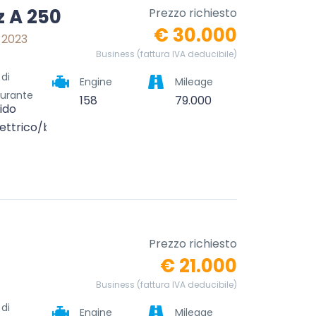
 A 250
Prezzo richiesto
€ 30.000
 2023
Business (fattura IVA deducibile)
 di
Engine
Mileage
urante
158
79.000
rido
lettrico/benzina)
Prezzo richiesto
€ 21.000
Business (fattura IVA deducibile)
 di
Engine
Mileage