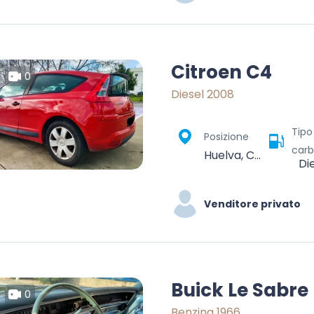
Citroen C4
0
Diesel 2008
Tipo
Posizione
carb
Huelva, Comarca Metropolitana de Huelva, Huelva, Andalucía, España
Di
Venditore privato
Buick Le Sabre
0
Benzina 1966