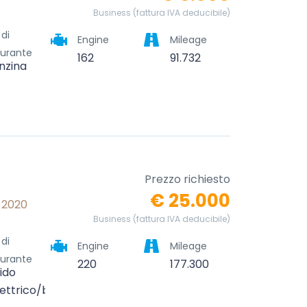
Business (fattura IVA deducibile)
 di
Engine
Mileage
urante
162
91.732
nzina
Prezzo richiesto
€ 25.000
) 2020
Business (fattura IVA deducibile)
 di
Engine
Mileage
urante
220
177.300
rido
lettrico/benzina)