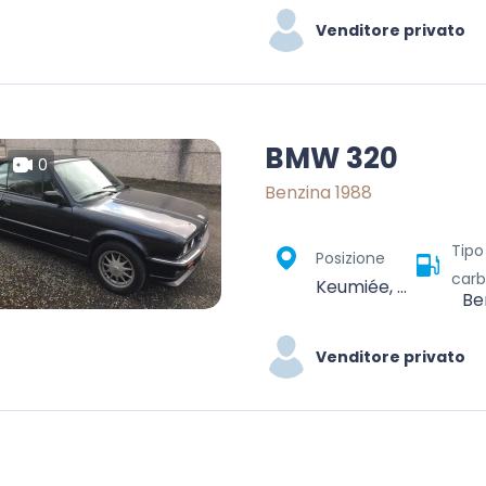
Venditore privato
BMW 320
0
Benzina 1988
Tipo
Posizione
carb
Keumiée, Sambreville, Namur, Wallonia, Belgium
Be
Venditore privato