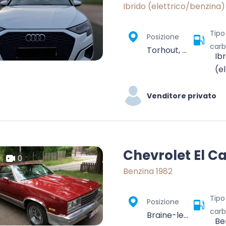
Ibrido (elettrico/benzina)
Tipo
Posizione
carb
Torhout, Brugge, West-Vlaanderen, Vlaanderen, 8820, België
Ib
(e
Venditore privato
Chevrolet El C
0
Benzina 1982
Tipo
Posizione
carb
Braine-le-Comte, Soignies, Hainaut, Wallonia, 7090, Belgium
Be