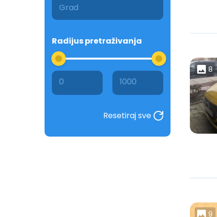
Radijus pretraživanja
8
0
1000
Resetiraj sve
9