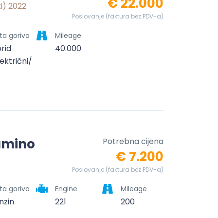
€ 22.000
ki) 2022
Poslovanje (faktura bez PDV-a)
ta goriva
Mileage
brid
40.000
lektrični/benzinski)
amino
Potrebna cijena
€ 7.200
Poslovanje (faktura bez PDV-a)
ta goriva
Engine
Mileage
nzin
221
200