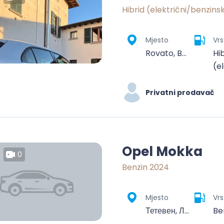
Hibrid (električni/benzins
Mjesto
Vrs
Rovato, Brescia, Lombardia, 25038, Italia
Hi
(e
Privatni prodavač
Opel Mokka
0
Benzin 2024
Mjesto
Vrs
Тетевен, Ловеч, България
Be