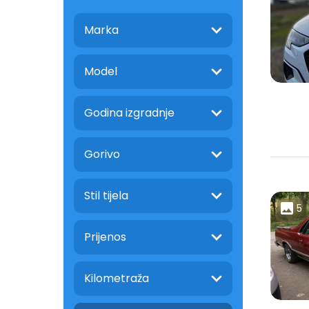
Marka
Model
Godina izgradnje
Gorivo
Stil tijela
5
Prijenos
Kilometraža