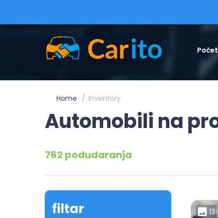
Poče
Home
Inventory
Automobili na pr
762 podudaranja
filtar
13