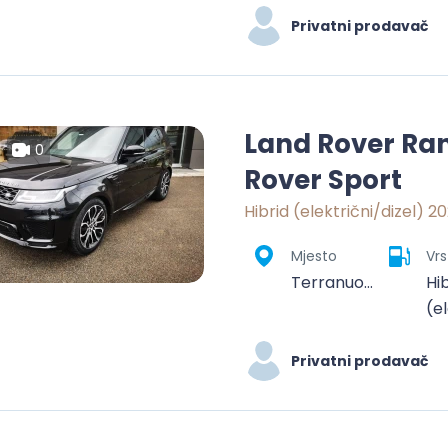
Privatni prodavač
Land Rover Ra
0
Rover Sport
Hibrid (električni/dizel) 20
Mjesto
Vrs
Terranuova Bracciolini, Arezzo, Toscana, 52028, Italia
Hi
(el
Privatni prodavač