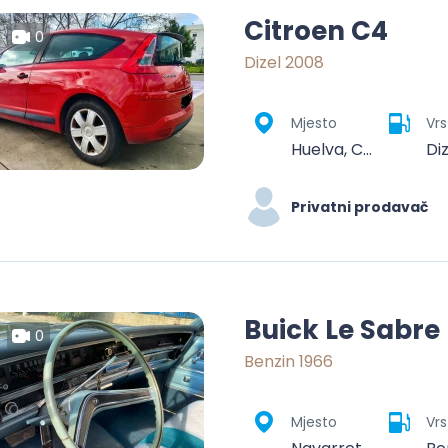
Citroen C4
0
Dizel 2008
Mjesto
Vrs
Huelva, Comarca Metropolitana de Huelva, Huelva, Andalucía, España
Di
Privatni prodavač
Buick Le Sabre
0
Benzin 1966
Mjesto
Vrs