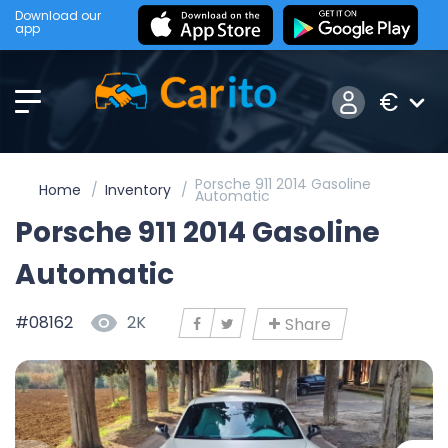
Download our
app
€
Porsche 911 2014 Gasoline
Home
Inventory
Automatic
Porsche 911 2014 Gasoline
Automatic
#08162
2K
Share