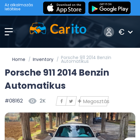
Az alkalmazás
letöltése
€
Porsche 911 2014 Benzin
Home
Inventory
Automatikus
Porsche 911 2014 Benzin
Automatikus
#08162
2K
Megosztás