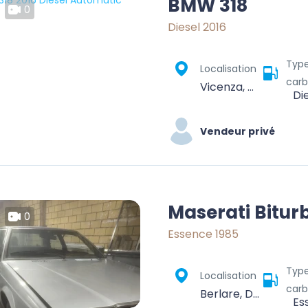
BMW 318
0
Diesel 2016
Typ
Localisation
carb
Vicenza, Veneto, 36100, Italia
Di
Vendeur privé
Maserati Bitur
0
Essence 1985
Typ
Localisation
carb
Berlare, Dendermonde, Oost-Vlaanderen, Vlaanderen, 9290, België
Es