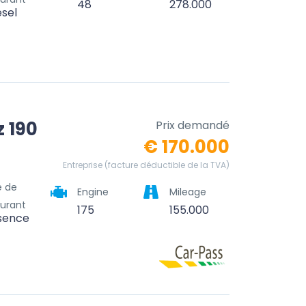
48
278.000
esel
 190
Prix demandé
€ 170.000
Entreprise (facture déductible de la TVA)
e de
Engine
Mileage
urant
175
155.000
sence