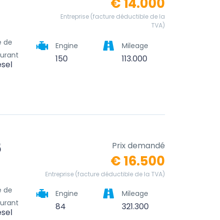
€ 14.000
Entreprise (facture déductible de la
TVA)
e de
Engine
Mileage
urant
150
113.000
esel
5
Prix demandé
€ 16.500
Entreprise (facture déductible de la TVA)
e de
Engine
Mileage
urant
84
321.300
esel