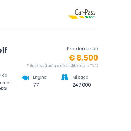
lf
Prix demandé
€ 8.500
Entreprise (facture déductible de la TVA)
e de
Engine
Mileage
urant
77
247.000
esel