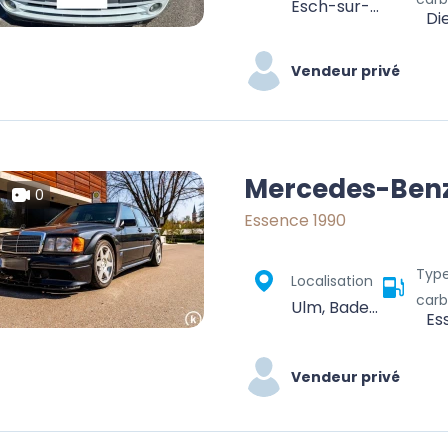
Esch-sur-Alzette, Canton Esch-sur-Alzette, Lëtzebuerg
Di
Vendeur privé
Mercedes-Benz
0
Essence 1990
Typ
Localisation
carb
Ulm, Baden-Württemberg, Deutschland
Es
Vendeur privé