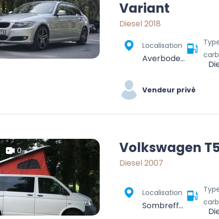
Variant
Diesel 2018
Typ
Localisation
carb
Averbode, Scherpenheuvel-Zichem, Leuven, Vlaams-Brabant, Vlaanderen, 3271, België
Di
Vendeur privé
Volkswagen T
0
Diesel 2007
Typ
Localisation
carb
Sombreffe, Namur, Wallonie, 5140, Belgique
Di