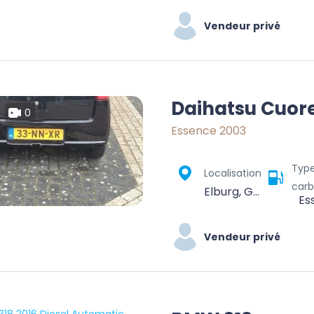
Vendeur privé
Daihatsu Cuor
0
Essence 2003
Typ
Localisation
carb
Elburg, Gelderland, Netherlands
Es
Vendeur privé