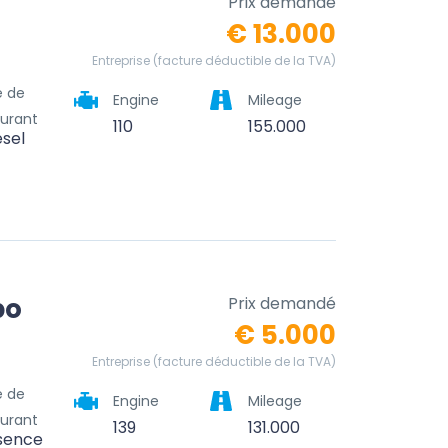
Prix demandé
€ 13.000
Entreprise (facture déductible de la TVA)
e de
Engine
Mileage
urant
110
155.000
esel
bo
Prix demandé
€ 5.000
Entreprise (facture déductible de la TVA)
e de
Engine
Mileage
urant
139
131.000
sence