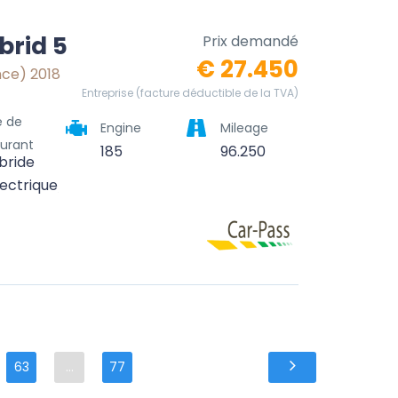
brid 5
Prix demandé
€ 27.450
nce) 2018
Entreprise (facture déductible de la TVA)
e de
Engine
Mileage
urant
185
96.250
bride
lectrique/essence)
63
...
77