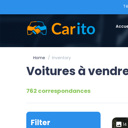
Té
Accue
Home
Inventory
Voitures à vendr
762 correspondances
Filter
14