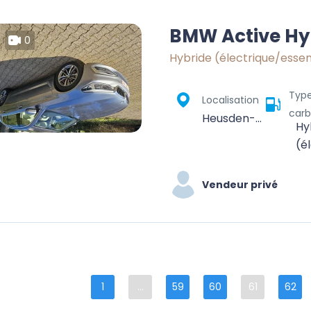
BMW Active Hy
0
Hybride (électrique/esse
Typ
Localisation
carb
Heusden-Zolder, Hasselt, Limburg, Vlaanderen, 3550, België
Hy
(é
Vendeur privé
1
...
59
60
61
62