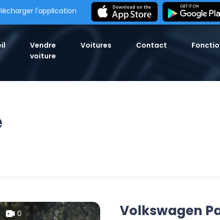
lécharger l'application
il
Vendre
Voitures
Contact
Fonctio
voiture
e
Volkswagen Pa
0