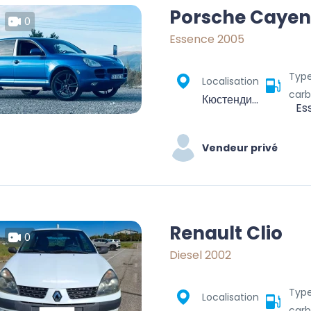
Porsche Caye
0
Essence 2005
Typ
Localisation
carb
Кюстендил, България
Es
Vendeur privé
Renault Clio
0
Diesel 2002
Typ
Localisation
carb