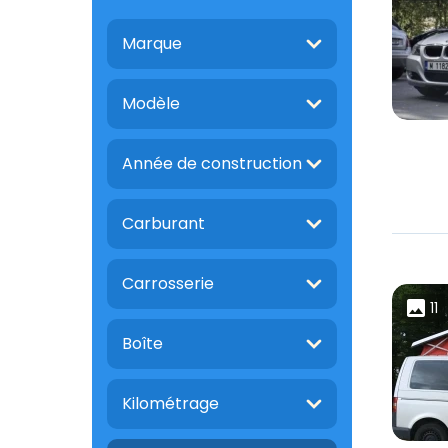
Marque
Modèle
Année de construction
Carburant
Carrosserie
11
Boîte
Kilométrage