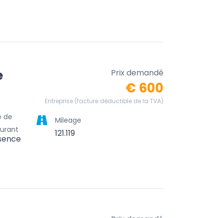
e
Prix demandé
€ 600
Entreprise (facture déductible de la TVA)
e de
Mileage
urant
121.119
sence