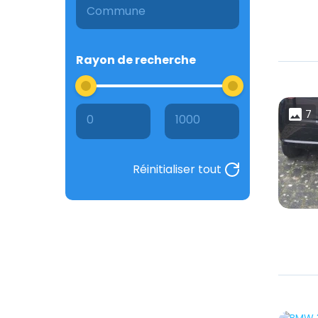
Rayon de recherche
7
0
1000
Réinitialiser tout