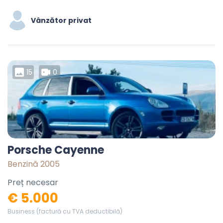
Vânzător privat
15
0
Porsche Cayenne
Benzină 2005
Preț necesar
€ 5.000
Business (factură cu TVA deductibilă)