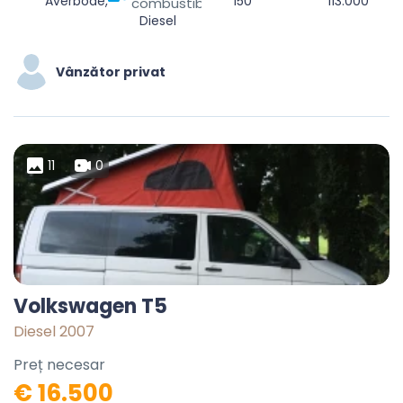
Averbode, Scherpenheuvel-Zichem, Leuven, Vlaams-Brabant, Vlaanderen, 3271, België
150
113.000
combustibil
Diesel
Vânzător privat
11
0
Volkswagen T5
Diesel 2007
Preț necesar
€ 16.500