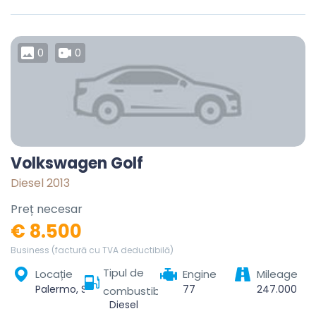
0
0
Volkswagen Golf
Diesel 2013
Preț necesar
€ 8.500
Business (factură cu TVA deductibilă)
Tipul de
Locație
Engine
Mileage
Palermo, Sicilia, Italia
77
247.000
combustibil
Diesel