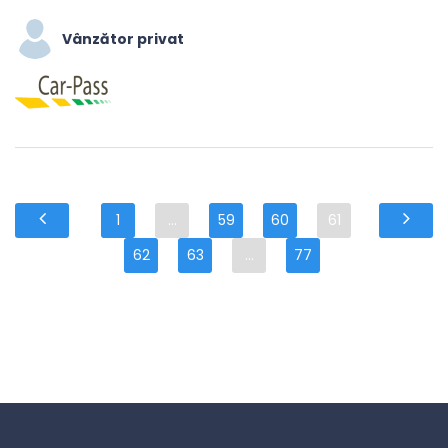
Vânzător privat
1
...
59
60
61
62
63
...
77