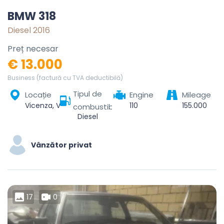
BMW 318
Diesel 2016
Preț necesar
€ 13.000
Business (factură cu TVA deductibilă)
Tipul de
Locație
Engine
Mileage
Vicenza, Veneto, 36100, Italia
110
155.000
combustibil
Diesel
Vânzător privat
17
0