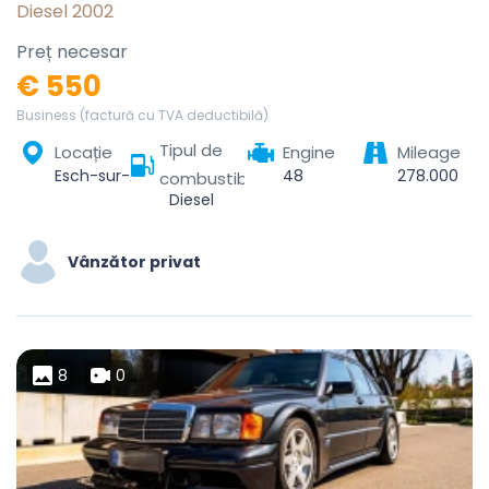
Diesel 2002
Preț necesar
€ 550
Business (factură cu TVA deductibilă)
Tipul de
Locație
Engine
Mileage
Esch-sur-Alzette, Canton Esch-sur-Alzette, Lëtzebuerg
48
278.000
combustibil
Diesel
Vânzător privat
8
0