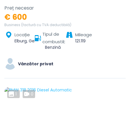
Preț necesar
€ 600
Business (factură cu TVA deductibilă)
Tipul de
Locație
Mileage
Elburg, Gelderland, Netherlands
121.119
combustibil
Benzină
Vânzător privat
1
0