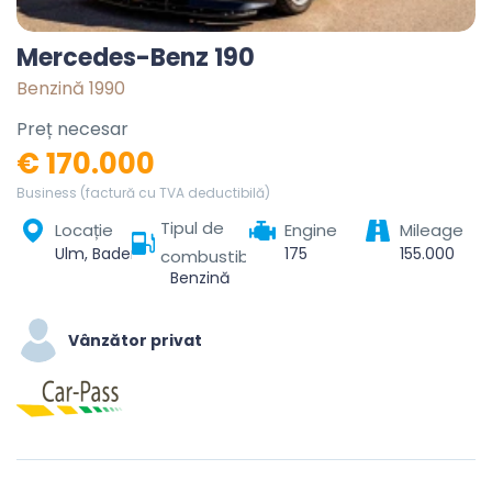
Mercedes-Benz 190
Benzină 1990
Preț necesar
€ 170.000
Business (factură cu TVA deductibilă)
Tipul de
Locație
Engine
Mileage
Ulm, Baden-Württemberg, Deutschland
175
155.000
combustibil
Benzină
Vânzător privat