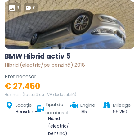
9
0
BMW Hibrid activ 5
Hibrid (electric/pe benzină) 2018
Preț necesar
€ 27.450
Business (factură cu TVA deductibilă)
Tipul de
Locație
Engine
Mileage
Heusden-Zolder, Hasselt, Limburg, Vlaanderen, 3550, België
185
96.250
combustibil
Hibrid
(electric/pe
benzină)