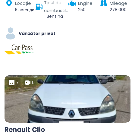
Tipul de
Locație
Engine
Mileage
Кюстендил, България
250
278.000
combustibil
Benzină
Vânzător privat
7
0
Renault Clio