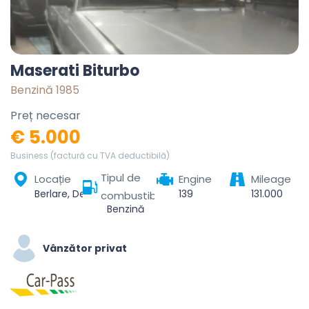
Maserati Biturbo
Benzină 1985
Preț necesar
€ 5.000
Business (factură cu TVA deductibilă)
Tipul de
Locație
Engine
Mileage
Berlare, Dendermonde, Oost-Vlaanderen, Vlaanderen, 9290, België
139
131.000
combustibil
Benzină
Vânzător privat