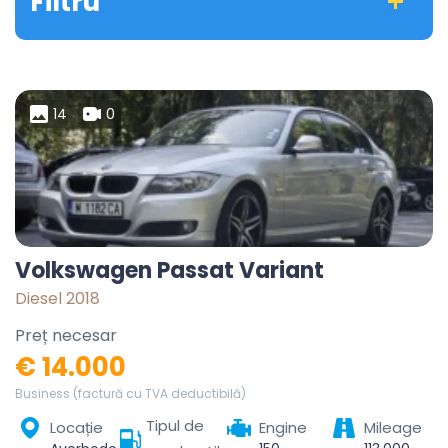
Filtru
14
0
Volkswagen Passat Variant
Diesel 2018
Preț necesar
€ 14.000
Business (factură cu TVA deductibilă)
Tipul de
Locație
Engine
Mileage