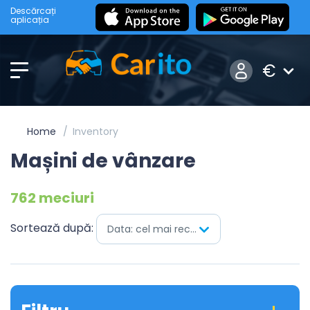
Descărcați
aplicația
€
Home
Inventory
Mașini de vânzare
762 meciuri
Sortează după:
Data: cel mai recent mai întâi