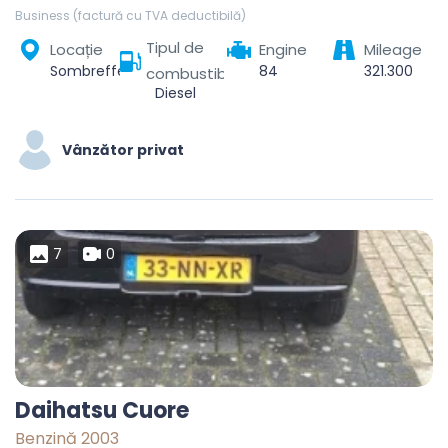
Business (factură cu TVA deductibilă)
Tipul de
Locație
Engine
Mileage
Sombreffe, Namur, Wallonie, 5140, Belgique
84
321.300
combustibil
Diesel
Vânzător privat
7
0
Daihatsu Cuore
Benzină 2003