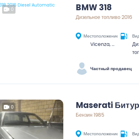
BMW 318
0
Дизельное топливо 2016
Местоположение
Ви
Vicenza, Veneto, 36100, Italia
Ди
то
Частный продавец
Maserati Биту
0
Бензин 1985
Местоположение
Ви