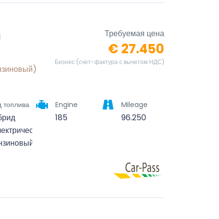
й
Требуемая цена
€ 27.450
Бизнес (счет-фактура с вычетом НДС)
нзиновый)
д топлива
Engine
Mileage
брид
185
96.250
лектрический/
нзиновый)