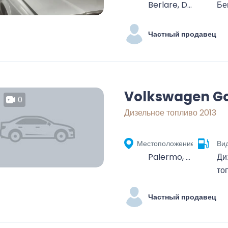
Berlare, Dendermonde, Oost-Vlaanderen, Vlaanderen, 9290, België
Бе
Частный продавец
Volkswagen Go
0
Дизельное топливо 2013
Местоположение
Ви
Palermo, Sicilia, Italia
Ди
то
Частный продавец