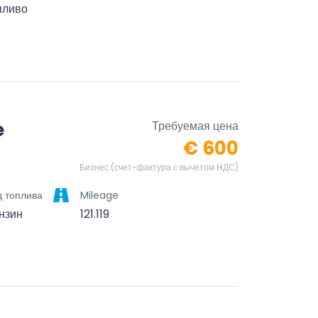
пливо
e
Требуемая цена
€ 600
Бизнес (счет-фактура с вычетом НДС)
д топлива
Mileage
нзин
121.119