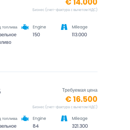
€ 14.000
Бизнес (счет-фактура с вычетом НДС)
д топлива
Engine
Mileage
зельное
150
113.000
пливо
5
Требуемая цена
€ 16.500
Бизнес (счет-фактура с вычетом НДС)
д топлива
Engine
Mileage
зельное
84
321.300