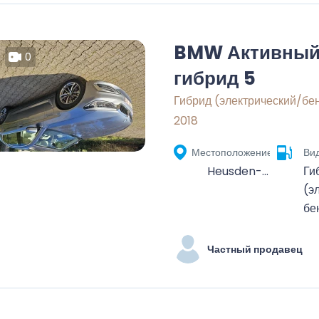
BMW Активны
0
гибрид 5
Гибрид (электрический/бе
2018
Местоположение
Ви
Heusden-Zolder, Hasselt, Limburg, Vlaanderen, 3550, België
Ги
(э
бе
Частный продавец