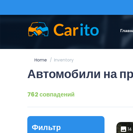
Главн
Home
Inventory
Автомобили на п
762 совпадений
Фильтр
14