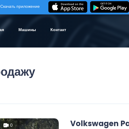
Скачать приложение
ая
Машины
Контакт
родажу
Volkswagen Pa
0