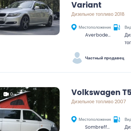
Variant
Дизельное топливо 2018
Местоположение
Ви
Averbode, Scherpenheuvel-Zichem, Leuven, Vlaams-Brabant, Vlaanderen, 3271, België
Ди
то
Частный продавец
Volkswagen T
0
Дизельное топливо 2007
Местоположение
Ви
Sombreffe, Namur, Wallonie, 5140, Belgique
Ди