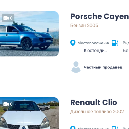
Porsche Caye
0
Бензин 2005
Местоположение
Ви
Кюстендил, България
Бе
Частный продавец
Renault Clio
0
Дизельное топливо 2002