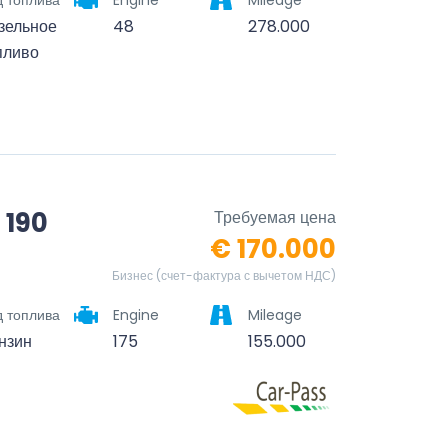
д топлива
Engine
Mileage
зельное
48
278.000
пливо
 190
Требуемая цена
€ 170.000
Бизнес (счет-фактура с вычетом НДС)
д топлива
Engine
Mileage
нзин
175
155.000