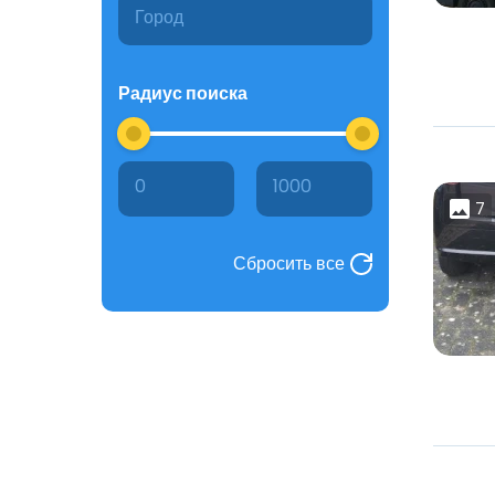
Радиус поиска
0
1000
7
Сбросить все