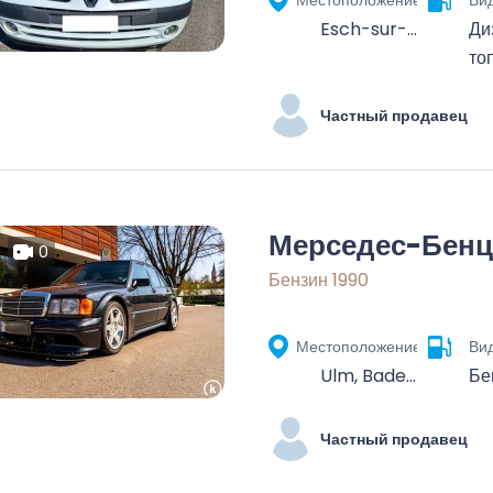
Местоположение
Ви
Esch-sur-Alzette, Canton Esch-sur-Alzette, Lëtzebuerg
Ди
то
Частный продавец
Мерседес-Бенц
0
Бензин 1990
Местоположение
Ви
Ulm, Baden-Württemberg, Deutschland
Бе
Частный продавец