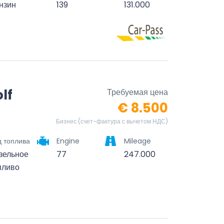
нзин
139
131.000
lf
Требуемая цена
€ 8.500
Бизнес (счет-фактура с вычетом НДС)
д топлива
Engine
Mileage
зельное
77
247.000
пливо