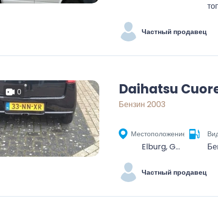
то
Частный продавец
Daihatsu Cuor
0
Бензин 2003
Местоположение
Ви
Elburg, Gelderland, Netherlands
Бе
Частный продавец