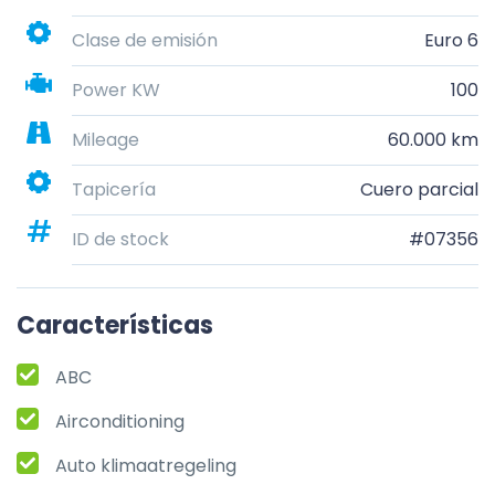
Clase de emisión
Euro 6
Power KW
100
Mileage
60.000 km
Tapicería
Cuero parcial
ID de stock
#07356
Características
ABC
Airconditioning
Auto klimaatregeling