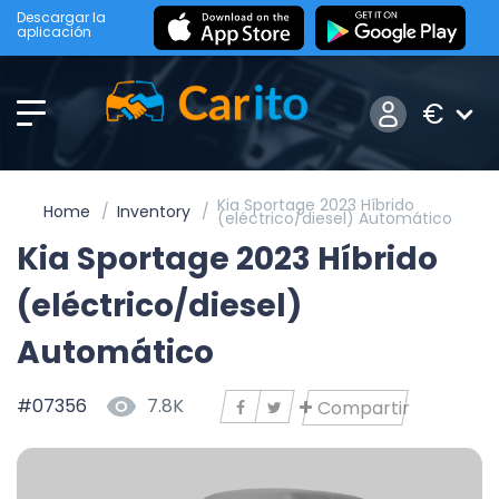
Descargar la
aplicación
€
Kia Sportage 2023 Híbrido
Home
Inventory
(eléctrico/diesel) Automático
Kia Sportage 2023 Híbrido
(eléctrico/diesel)
Automático
#07356
7.8K
Compartir