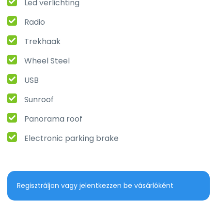
Led verlichting
Radio
Trekhaak
Wheel Steel
USB
Sunroof
Panorama roof
Electronic parking brake
Regisztráljon vagy jelentkezzen be vásárlóként