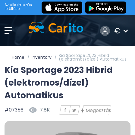
Az alkalmazás
letöltése
€
Kia Sportage 2023 Hibrid
Home
Inventory
(elektromos/dízel) Automatikus
Kia Sportage 2023 Hibrid
(elektromos/dízel)
Automatikus
#07356
7.8K
Megosztás