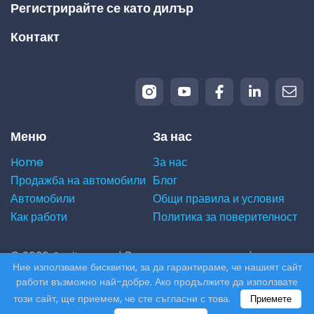
Регистрирайте се като дилър
Контакт
Меню
За нас
Home
За нас
Продажба на автомобили
Блог
Автомобили
Общи правила и условия
Как работи
Политика за поверителност
© 2026 Carito.com. | Всички права запазени |
Ние използваме бисквитки, за да гарантираме, че нашият сайт
Купуваме вашия автомобил на най-добрата цена! |
работи възможно най-добре. Ако продължите да използвате
Powered by
CodiCo.io
този сайт, ще приемем, че сте съгласни с това.
Приемете