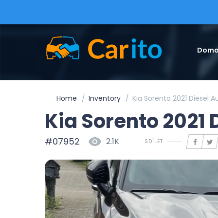
Domo
Home
Inventory
Kia Sorento 2021 Diesel 
Kia Sorento 2021
#07952
2.1K
SDÍLET