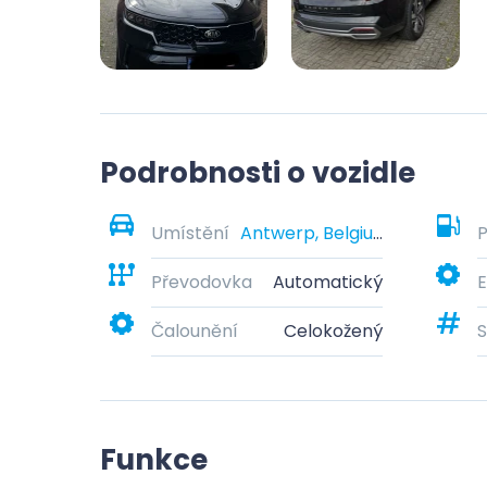
Podrobnosti o vozidle
Umístění
Antwerp, Belgium
P
Převodovka
Automatický
E
Čalounění
Celokožený
S
Funkce