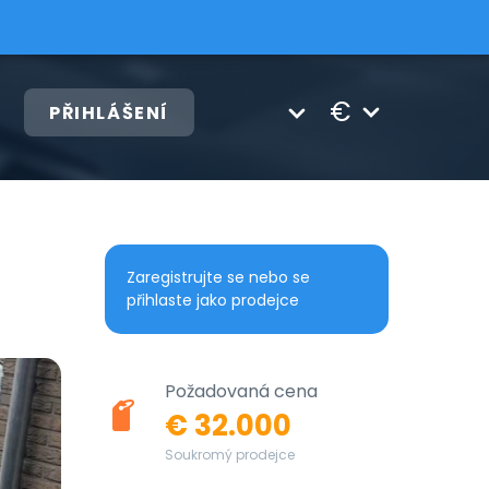
€
PŘIHLÁŠENÍ
Zaregistrujte se nebo se
přihlaste jako prodejce
Požadovaná cena
€ 32.000
Soukromý prodejce