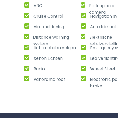
ABC
Parking assis
camera
Cruise Control
Navigation s
Airconditioning
Auto klimaat
Distance warning
Elektrische
system
zetelverstelli
Lichtmetalen velgen
Emergency s
Xenon Lichten
Led verlichti
Radio
Wheel Steel
Panorama roof
Electronic pa
brake