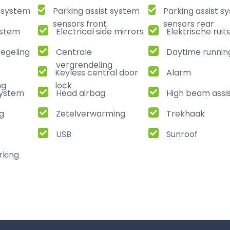
t system
Parking assist system
Parking assist s
sensors front
sensors rear
ystem
Electrical side mirrors
Elektrische ruit
regeling
Centrale
Daytime running
vergrendeling
Keyless central door
Alarm
ng
lock
ystem
Head airbag
High beam assi
ng
Zetelverwarming
Trekhaak
USB
Sunroof
rking