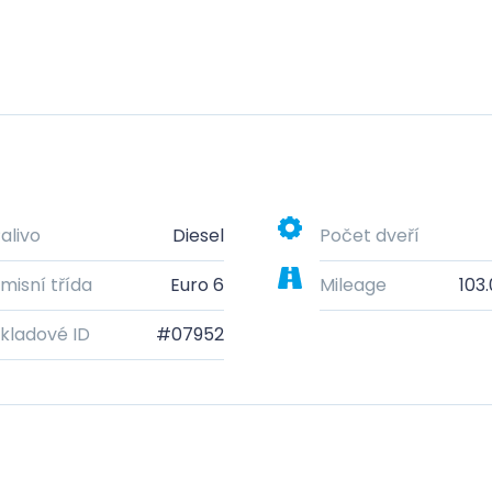
alivo
Diesel
Počet dveří
misní třída
Euro 6
Mileage
103
kladové ID
#07952