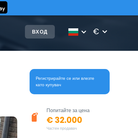
€
ВХОД
Регистрирайте се или влезте
като купувач
Попитайте за цена
€ 32.000
Частен продавач