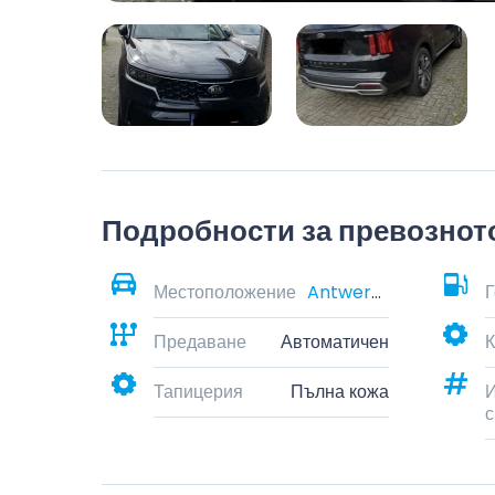
Подробности за превознот
Местоположение
Antwerp, Belgium
Г
Предаване
Автоматичен
К
Тапицерия
Пълна кожа
И
с