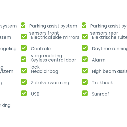
t system
Parking assist system
Parking assist s
sensors front
sensors rear
ystem
Electrical side mirrors
Elektrische ruit
regeling
Centrale
Daytime running
vergrendeling
Keyless central door
Alarm
ng
lock
ystem
Head airbag
High beam assi
ng
Zetelverwarming
Trekhaak
USB
Sunroof
rking