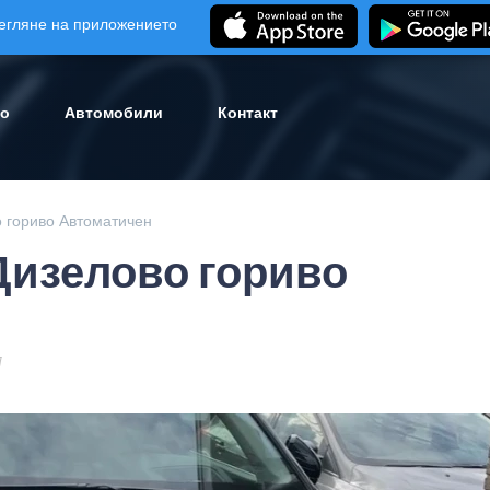
егляне на приложението
ло
Автомобили
Контакт
о гориво Автоматичен
 Дизелово гориво