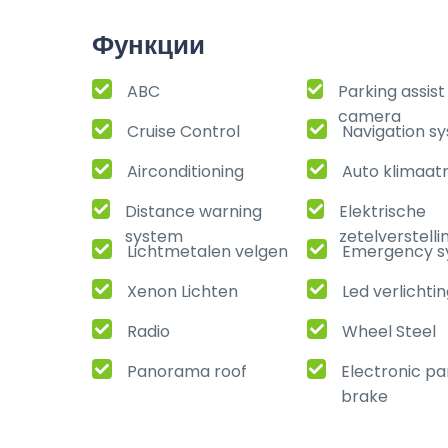
Функции
ABC
Parking assis
camera
Cruise Control
Navigation s
Airconditioning
Auto klimaat
Distance warning
Elektrische
system
zetelverstelli
Lichtmetalen velgen
Emergency s
Xenon Lichten
Led verlichti
Radio
Wheel Steel
Panorama roof
Electronic pa
brake