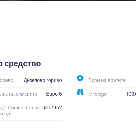
о средство
ориво
Дизелово гориво
Брой на вратите
лас на емисиите
Евро 6
Mileage
103
дентификатор на
#07952
клад