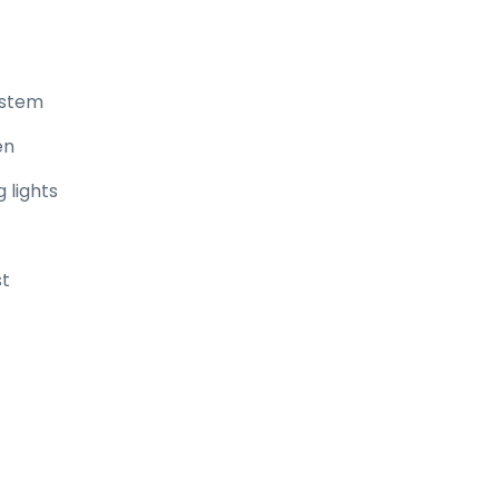
ystem
en
 lights
st