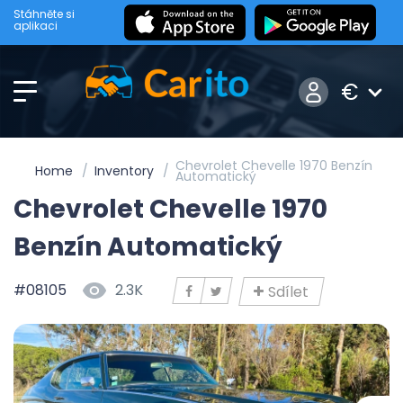
Stáhněte si
aplikaci
€
Chevrolet Chevelle 1970 Benzín
Home
Inventory
Automatický
Chevrolet Chevelle 1970
Benzín Automatický
#08105
2.3K
Sdílet