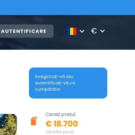
€
AUTENTIFICARE
Înregistrați-vă sau
autentificați-vă ca
cumpărător
Cereți prețul
€ 18.700
Vânzător privat