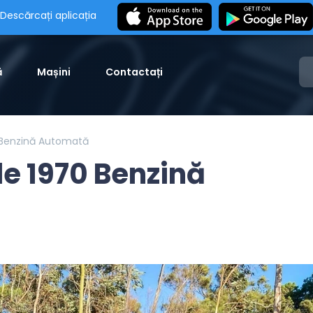
Descărcați aplicația
ă
Mașini
Contactați
 Benzină Automată
le 1970 Benzină