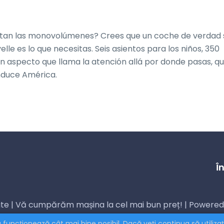
gustan las monovolúmenes? Crees que un coche de verdad s
e es lo que necesitas. Seis asientos para los niños, 350 
un aspecto que llama la atención allá por donde pasas, q
nduce América.
Î
vate | Vă cumpărăm mașina la cel mai bun preț! | Powered
 funcționează cât mai bine posibil. Dacă veți continua să utiliz