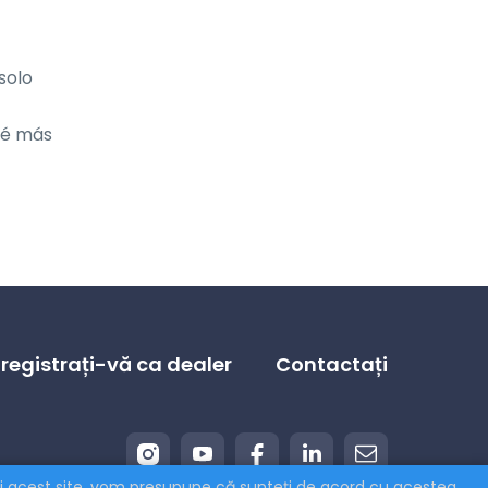
olo 
ué más 
nregistrați-vă ca dealer
Contactați
ați acest site, vom presupune că sunteți de acord cu acestea.