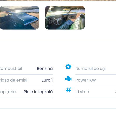
ombustibil
Benzină
Numărul de uși
lasa de emisii
Euro 1
Power KW
apițerie
Piele integrală
Id stoc