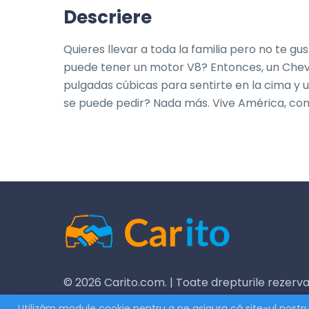
Descriere
Quieres llevar a toda la familia pero no te 
puede tener un motor V8? Entonces, un Chevell
pulgadas cúbicas para sentirte en la cima y 
se puede pedir? Nada más. Vive América, co
© 2026 Carito.com. | Toate drepturile rezer
by
CodiCo.io
Utilizăm module cookie pentru a ne asigura că site-ul nostru