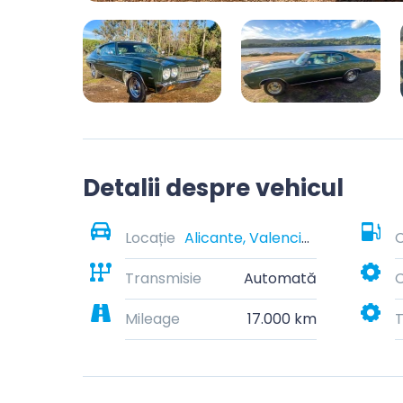
Detalii despre vehicul
Locație
Alicante, Valencian Community, Spain
C
Transmisie
Automată
C
Mileage
17.000 km
T