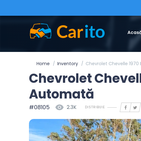
Acas
Home
Inventory
Chevrolet Chevelle 1970
Chevrolet Chevel
Automată
#08105
2.3K
DISTRIBUIE