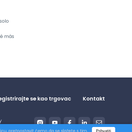
olo 
ué más 
egistrirajte se kao trgovac
Kontakt
y
nicu, pretpostavit ćemo da se slažete s tim.
Prihvatiti