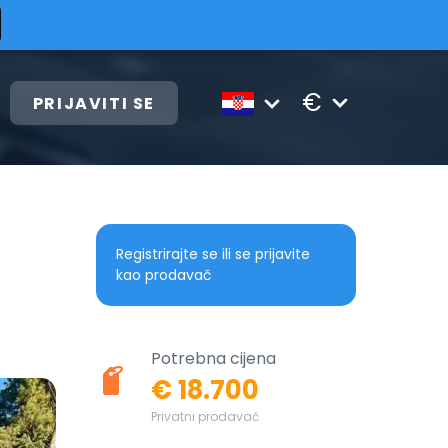
€
PRIJAVITI SE
Registrirajte se ili se prijavite
kao prodavač
Potrebna cijena
€ 18.700
Privatni prodavač