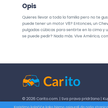
Opis
Quieres llevar a toda la familia pero no te 
puede tener un motor V8? Entonces, un Chevell
pulgadas cúbicas para sentirte en la cima y 
se puede pedir? Nada más. Vive América, co
© 2026 Carito.com. | Sva prava pridržana | Ku
CodiCo.io
Koristimo kolačiće kako bismo osigurali da naša stranic