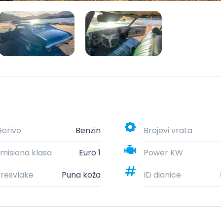
orivo
Benzin
Brojevi vrata
misiona klasa
Euro 1
Power KW
resvlake
Puna koža
ID dionice