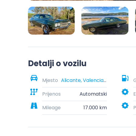
Detalji o vozilu
Mjesto
Alicante, Valencian Community, Spain
G
Prijenos
Automatski
E
Mileage
17.000 km
P