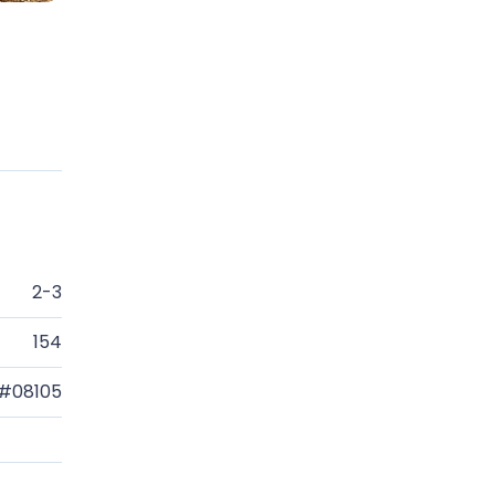
2-3
154
#08105