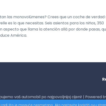
gustan las monovolúmenes? Crees que un coche de verdad s
e es lo que necesitas. Seis asientos para los niños, 350 
un aspecto que llama la atención allá por donde pasas, q
nduce América.
R
pujemo vaš automobil po najpovoljnijoj cijeni! | Powered b
a radi što je moguće nesmetano. Ako nastavite koristiti ovu stra