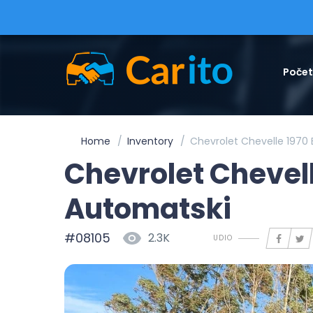
Poče
Home
Inventory
Chevrolet Chevelle 1970
Chevrolet Chevell
Automatski
#08105
2.3K
UDIO