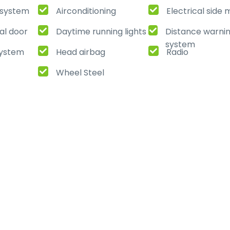
t system
Airconditioning
Electrical side 
al door
Daytime running lights
Distance warni
system
ystem
Head airbag
Radio
Wheel Steel