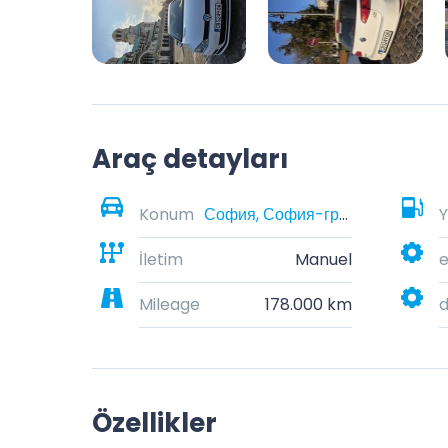
Araç detayları
Konum
София, София-град, България
Y
İletim
Manuel
e
Mileage
178.000 km
Özellikler