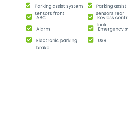
Parking assist system
Parking assis
sensors front
sensors rear
ABC
Keyless centr
lock
Alarm
Emergency s
Electronic parking
USB
brake