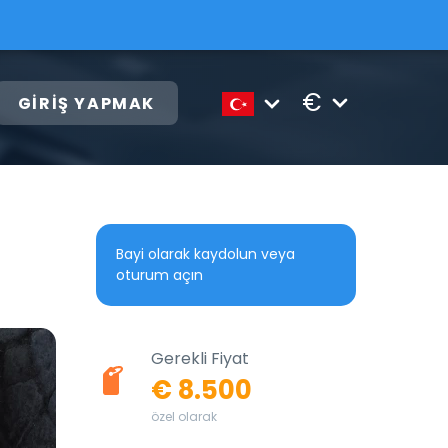
€
GIRIŞ YAPMAK
Bayi olarak kaydolun veya
oturum açın
Gerekli Fiyat
€ 8.500
özel olarak