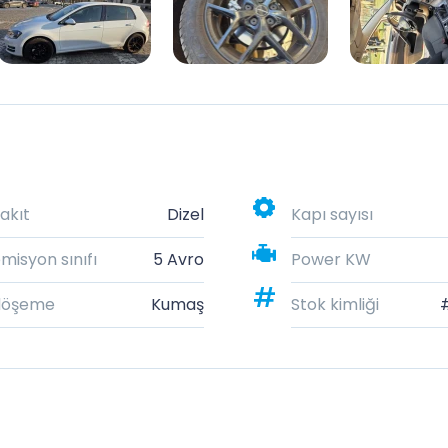
akıt
Dizel
Kapı sayısı
misyon sınıfı
5 Avro
Power KW
döşeme
Kumaş
Stok kimliği