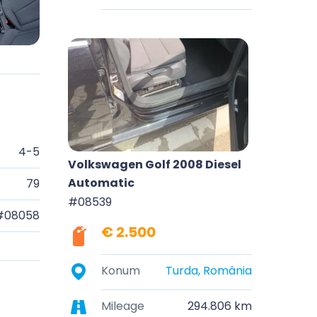
4-5
Volkswagen Golf 2008 Diesel
Automatic
79
#08539
#08058
€ 2.500
Konum
Turda, România
Mileage
294.806 km