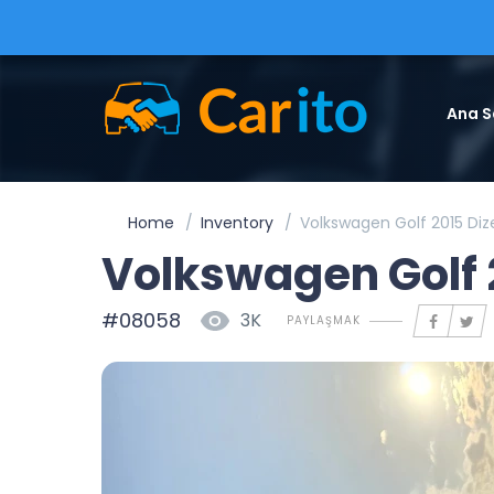
Ana S
Home
Inventory
Volkswagen Golf 2015 Diz
Volkswagen Golf 
#08058
3K
PAYLAŞMAK