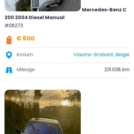
Mercedes-Benz C
200 2004 Diesel Manual
#08273
€ 600
Konum
Vlaams-Brabant, België
Mileage
231.038 km