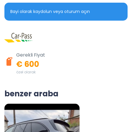
Bayi olarak kaydolun veya oturum açın
Gerekli Fiyat
€ 600
özel olarak
benzer araba