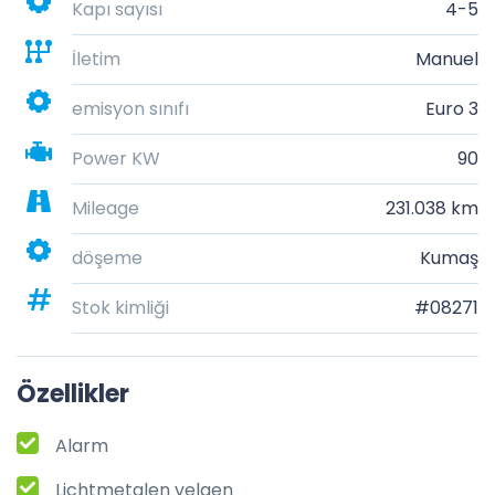
Kapı sayısı
4-5
İletim
Manuel
emisyon sınıfı
Euro 3
Power KW
90
Mileage
231.038 km
döşeme
Kumaş
Stok kimliği
#08271
Özellikler
Alarm
Lichtmetalen velgen