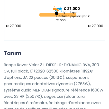
€ 27.000
İyi anlaşma
Ortalama piyasa fiyatı €
27.000
€ 27.000
€ 27.000
Tanım
Range Rover Velar 3 L DIESEL R-DYNAMIC BVA, 300 
CV, full black, 01/2020, 82500 kilomètres, 11192€ 
d'options, JA 22 pouces (2016€), suspensions 
pneumatiques adaptatives dynamic (2763€), 
système audio MERIDIAN signature référence 1600W 
avec 23 HP (2507€), sièges cuir/alcantara 
électriques à mémoire, éclairage d'ambiance avec 