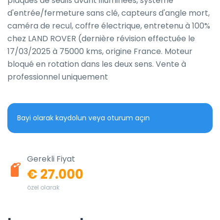
plaques de seuils avant illuminées, système 
d'entrée/fermeture sans clé, capteurs d'angle mort, 
caméra de recul, coffre électrique, entretenu à 100% 
chez LAND ROVER (dernière révision effectuée le 
17/03/2025 à 75000 kms, origine France. Moteur 
bloqué en rotation dans les deux sens. Vente à 
professionnel uniquement
Bayi olarak kaydolun veya oturum açın
Gerekli Fiyat
€ 27.000
özel olarak