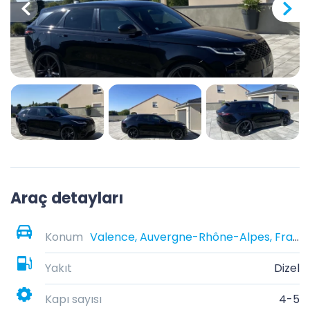
Araç detayları
Konum
Valence, Auvergne-Rhône-Alpes, France
Yakıt
Dizel
Kapı sayısı
4-5