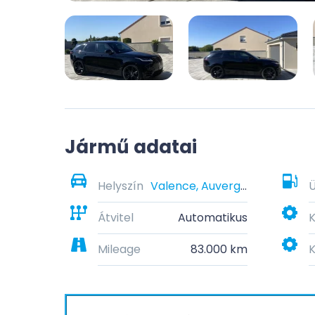
Jármű adatai
Helyszín
Valence, Auvergne-Rhône-Alpes, France
Átvitel
Automatikus
K
Mileage
83.000 km
K