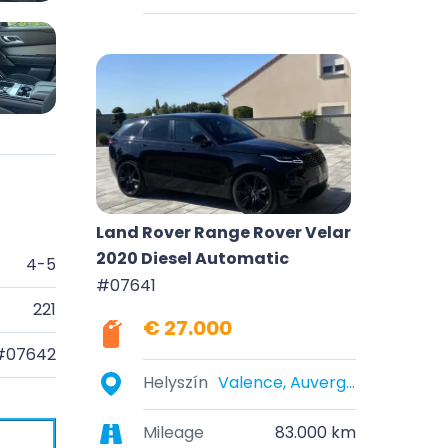
Land Rover Range Rover Velar
2020 Diesel Automatic
4-5
#07641
221
€ 27.000
#07642
Helyszín
Valence, Auvergne-Rhône-Alpes, France
Mileage
83.000 km