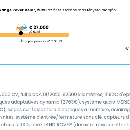
Range Rover Velar, 2020
az ár és számos más tényező alapján.
€ 27.000
Jó üzlet
Átlagos piaci ár € 27.000
€ 
0 CV, full black, 01/2020, 82500 kilomètres, 11192€ d'opti
ques adaptatives dynamic (2763€), système audio MERID
, sièges cuir/alcantara électriques à mémoire, éclairag
minées, système d'entrée/fermeture sans clé, capteurs d'
retenu à 100% chez LAND ROVER (dernière révision effectu