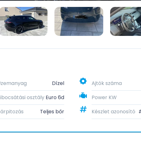
Üzemanyag
Dízel
Ajtók száma
ibocsátási osztály
Euro 6d
Power KW
árpitozás
Teljes bőr
Készlet azonosító