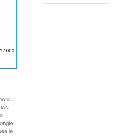
27.000
ons, 
IAN 
e 
angle 
ée le 