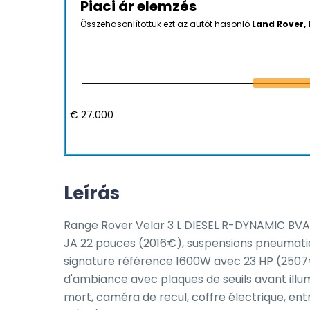
Piaci ár elemzés
Összehasonlítottuk ezt az autót hasonló
Land Rover, 
€ 27.000
Leírás
Range Rover Velar 3 L DIESEL R-DYNAMIC BVA, 30
JA 22 pouces (2016€), suspensions pneumati
signature référence 1600W avec 23 HP (2507€)
d'ambiance avec plaques de seuils avant illu
mort, caméra de recul, coffre électrique, ent