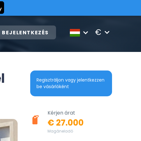
€
BEJELENTKEZÉS
l
Regisztráljon vagy jelentkezzen
be vásárlóként
Kérjen árat
€ 27.000
Magáneladó