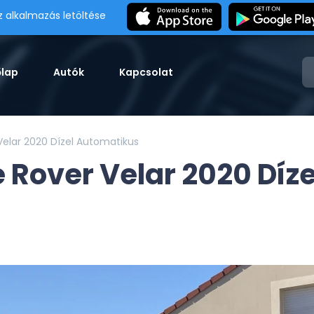
z alkalmazás letöltése
őlap
Autók
Kapcsolat
elar 2020 Dízel Automatikus
 Rover Velar 2020 Díze