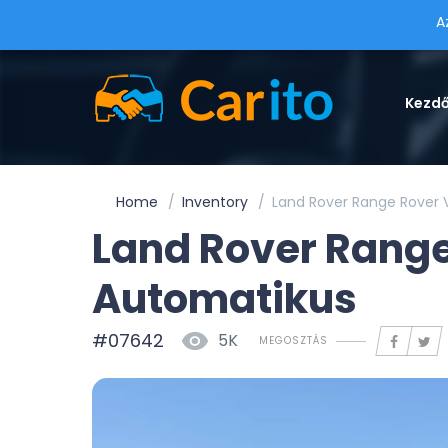
A
Kezd
Home
Inventory
Land Rover Range Rover V
Land Rover Range
Automatikus
#07642
5K
MEGOSZTÁS