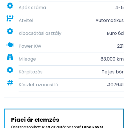
Ajtók száma
4-5
Átvitel
Automatikus
Kibocsátási osztály
Euro 6d
Power KW
221
Mileage
83.000 km
Kárpitozás
Teljes bőr
Készlet azonosító
#07641
Piaci ár elemzés
Összehasonlítottuk ezt az autót hasonló
Land Rover,