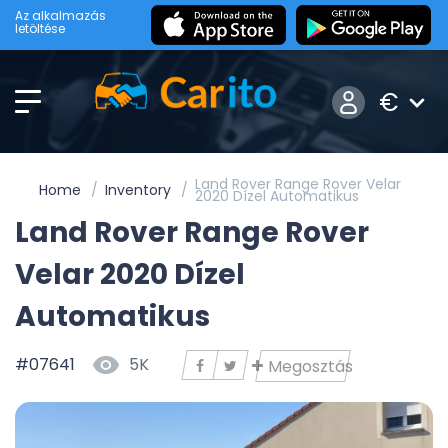
Az alkalmazás
letöltése
€
Land Rover Range Rover Velar
Home
Inventory
2020 Dízel Automatikus
Land Rover Range Rover
Velar 2020 Dízel
Automatikus
#07641
5K
Megosztás