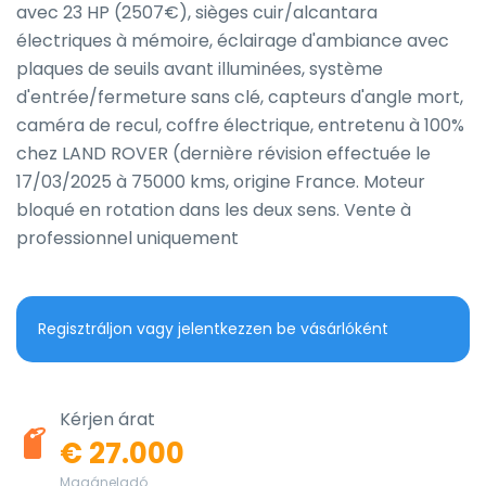
avec 23 HP (2507€), sièges cuir/alcantara 
électriques à mémoire, éclairage d'ambiance avec 
plaques de seuils avant illuminées, système 
d'entrée/fermeture sans clé, capteurs d'angle mort, 
caméra de recul, coffre électrique, entretenu à 100% 
chez LAND ROVER (dernière révision effectuée le 
17/03/2025 à 75000 kms, origine France. Moteur 
bloqué en rotation dans les deux sens. Vente à 
professionnel uniquement
Regisztráljon vagy jelentkezzen be vásárlóként
Kérjen árat
€ 27.000
Magáneladó