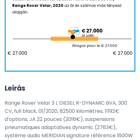
Range Rover Velar, 2020
az ár és számos más tényező
alapján.
€ 27.000
Jó üzlet
Átlagos piaci ár € 27.000
€ 27.000
€ 27.000
Leírás
Range Rover Velar 3 L DIESEL R-DYNAMIC BVA, 300 
CV, full black, 01/2020, 82500 kilomètres, 11192€ 
d'options, JA 22 pouces (2016€), suspensions 
pneumatiques adaptatives dynamic (2763€), 
système audio MERIDIAN signature référence 1600W 