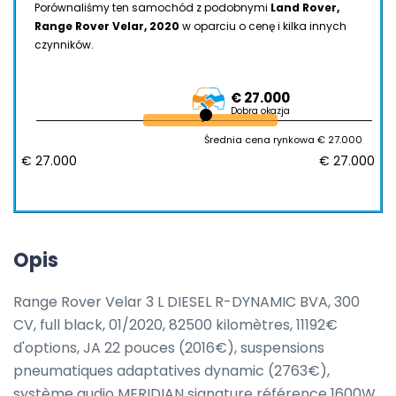
Porównaliśmy ten samochód z podobnymi
Land Rover,
Range Rover Velar, 2020
w oparciu o cenę i kilka innych
czynników.
€ 27.000
Dobra okazja
Średnia cena rynkowa € 27.000
€ 27.000
€ 27.000
Opis
Range Rover Velar 3 L DIESEL R-DYNAMIC BVA, 300 
CV, full black, 01/2020, 82500 kilomètres, 11192€ 
d'options, JA 22 pouces (2016€), suspensions 
pneumatiques adaptatives dynamic (2763€), 
système audio MERIDIAN signature référence 1600W 