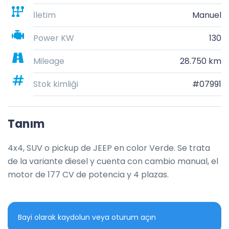
İletim
Manuel
Power KW
130
Mileage
28.750 km
Stok kimliği
#07991
Tanım
4x4, SUV o pickup de JEEP en color Verde. Se trata 
de la variante diesel y cuenta con cambio manual, el 
motor de 177 CV de potencia y 4 plazas.
Bayi olarak kaydolun veya oturum açın