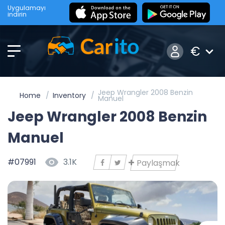
Uygulamayı
indirin
€
Jeep Wrangler 2008 Benzin
Home
Inventory
Manuel
Jeep Wrangler 2008 Benzin
Manuel
#07991
3.1K
Paylaşmak