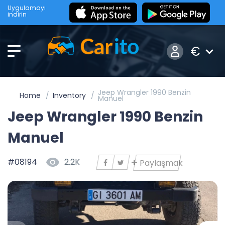
Uygulamayı
indirin
€
Jeep Wrangler 1990 Benzin
Home
Inventory
Manuel
Jeep Wrangler 1990 Benzin
Manuel
#08194
2.2K
Paylaşmak