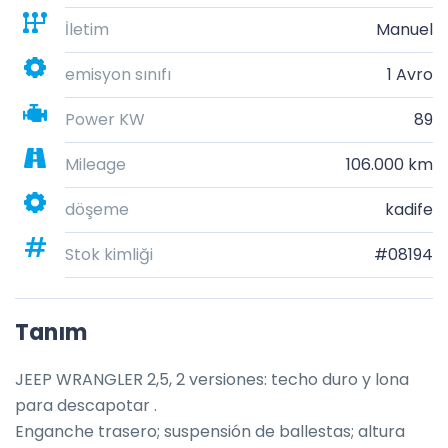
İletim
Manuel
emisyon sınıfı
1 Avro
Power KW
89
Mileage
106.000 km
döşeme
kadife
Stok kimliği
#08194
Tanım
JEEP WRANGLER 2,5, 2 versiones: techo duro y lona 
para descapotar .

Enganche trasero; suspensión de ballestas; altura 