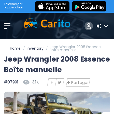
Télécharger
l'application
€
Jeep Wrangler 2008 Essence
Home
Inventory
Boîte manuelle
Jeep Wrangler 2008 Essence
Boîte manuelle
#07991
3.1K
Partager