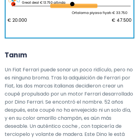
Great deal € 13.750 altında
Ortalama piyasa fiyatı € 33.750
€ 20.000
€ 47.500
Tanım
Un Fiat Ferrari puede sonar un poco ridículo, pero no 
es ninguna broma. Tras la adquisición de Ferrari por 
Fiat, las dos marcas italianas decidieron crear un 
coupé propulsado por un motor Ferrari desarrollado 
por Dino Ferrari. Se encontró el nombre. 52 años 
después, este coupé no ha envejecido ni un solo día, 
y en su color amarillo champán, es aún más 
deseable. Un auténtico coche , con tapicería de 
terciopelo y volante de madera. Este Dino le está 