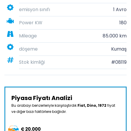
emisyon sınıfı
1 Avro
Power KW
180
Mileage
85.000 km
döşeme
Kumaş
Stok kimliği
#08119
Piyasa Fiyatı Analizi
Bu arabayı benzerleriyle karşılaştırdık
Fiat, Dino, 1972
fiyat
ve diğer bazı faktörlere bağlıdır.
€ 20.000