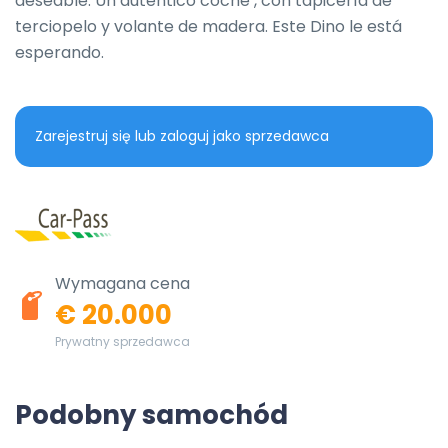
deseable. Un auténtico coche , con tapicería de 
terciopelo y volante de madera. Este Dino le está 
esperando.
Zarejestruj się lub zaloguj jako sprzedawca
Wymagana cena
€ 20.000
Prywatny sprzedawca
Podobny samochód