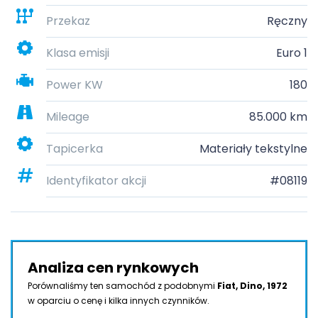
Przekaz
Ręczny
Klasa emisji
Euro 1
Power KW
180
Mileage
85.000 km
Tapicerka
Materiały tekstylne
Identyfikator akcji
#08119
Analiza cen rynkowych
Porównaliśmy ten samochód z podobnymi
Fiat, Dino, 1972
w oparciu o cenę i kilka innych czynników.