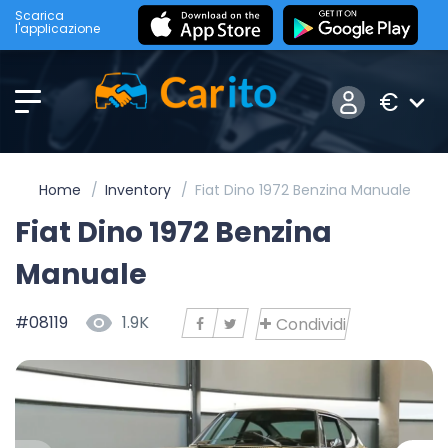
Scarica
l'applicazione
€
Home
Inventory
Fiat Dino 1972 Benzina Manuale
Fiat Dino 1972 Benzina
Manuale
#08119
1.9K
Condividi