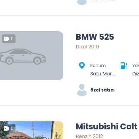
BMW 525
0
Dizel 2010
Konum
Yak
Satu Mare, România
Di
özel satıcı
Mitsubishi Colt
0
Benzin 2012