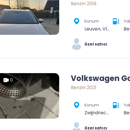
Benzin 2019
Konum
Yak
Leuven, Vlaams-Brabant, Vlaanderen, België
Be
özel satıcı
Volkswagen Go
0
Benzin 2021
Konum
Yak
Zwijndrecht, Beveren-Kruibeke-Zwijndrecht, Sint-Niklaas, Източна Фландрия, Фландрия, 2070, Белгия
Be
özel satıcı