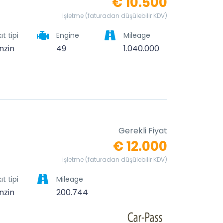
€ 10.500
İşletme (faturadan düşülebilir KDV)
ıt tipi
Engine
Mileage
nzin
49
1.040.000
Gerekli Fiyat
€ 12.000
İşletme (faturadan düşülebilir KDV)
ıt tipi
Mileage
nzin
200.744