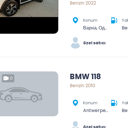
Benzin 2022
Konum
Yak
Варна, Одесос, Варна, България
Be
özel satıcı
BMW 118
0
Benzin 2010
Konum
Yak
Antwerpen, Vlaanderen, België
Be
özel satıcı