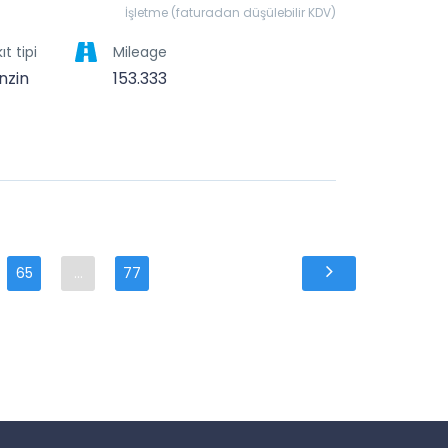
İşletme (faturadan düşülebilir KDV)
ıt tipi
Mileage
nzin
153.333
65
...
77