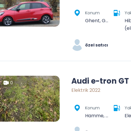
Konum
Yak
Ghent, Gent, East Flanders, Flanders, Belgium
Hib
(el
özel satıcı
Audi e-tron GT
0
Elektrik 2022
Konum
Yak
Hamme, Dendermonde, Oost-Vlaanderen, Vlaanderen, 9220, België
Ele