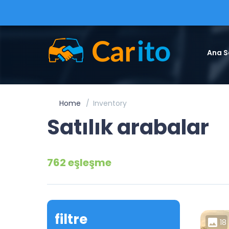
Ana S
Home
Inventory
Satılık arabalar
762 eşleşme
filtre
18