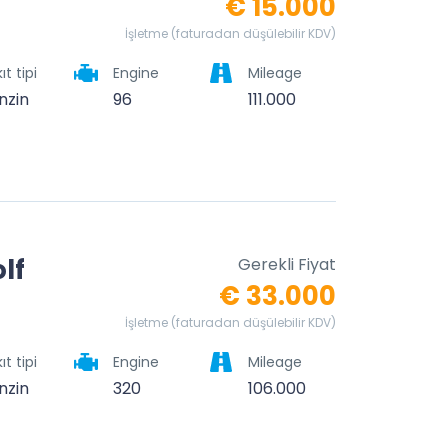
€ 15.000
İşletme (faturadan düşülebilir KDV)
ıt tipi
Engine
Mileage
nzin
96
111.000
lf
Gerekli Fiyat
€ 33.000
İşletme (faturadan düşülebilir KDV)
ıt tipi
Engine
Mileage
nzin
320
106.000