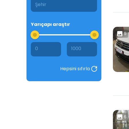
Yarıçapı araştır
9
0
1000
Hepsini sıfırla
6