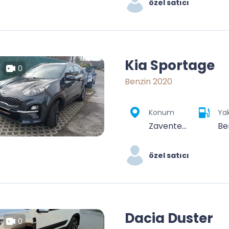
özel satıcı
Kia Sportage
0
Benzin 2020
Konum
Yak
Zaventem, Halle-Vilvoorde, Flemish Brabant, Flanders, Belgium
Be
özel satıcı
Dacia Duster
0