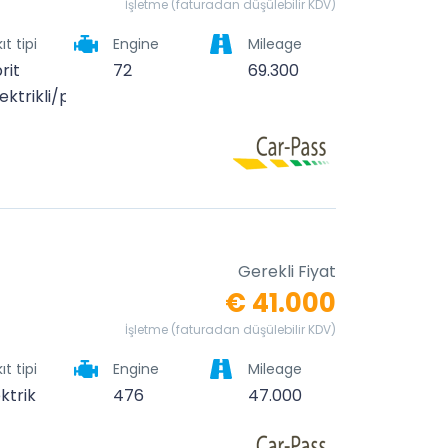
İşletme (faturadan düşülebilir KDV)
ıt tipi
Engine
Mileage
rit
72
69.300
ektrikli/petrollü)
Gerekli Fiyat
€ 41.000
İşletme (faturadan düşülebilir KDV)
ıt tipi
Engine
Mileage
ktrik
476
47.000