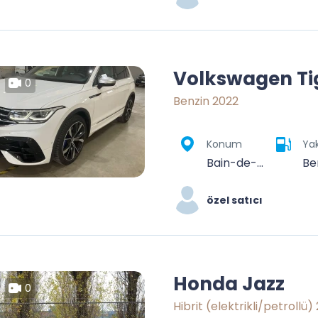
Volkswagen T
0
Benzin 2022
Konum
Yak
Bain-de-Bretagne, Redon, Ille-et-Vilaine, Bretagne, France métropolitaine, 35470, France
Be
özel satıcı
Honda Jazz
0
Hibrit (elektrikli/petrollü)