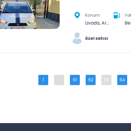
Konum
Yak
Livada, Arad, România
Be
özel satıcı
1
...
61
62
63
64