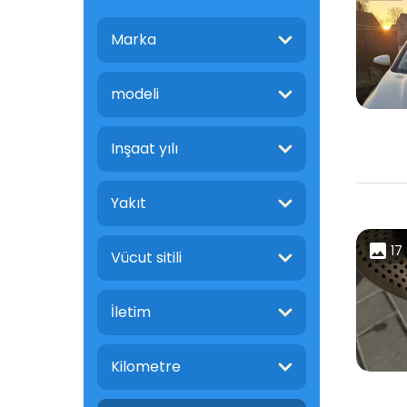
Marka
modeli
Inşaat yılı
Yakıt
17
Vücut sitili
İletim
Kilometre