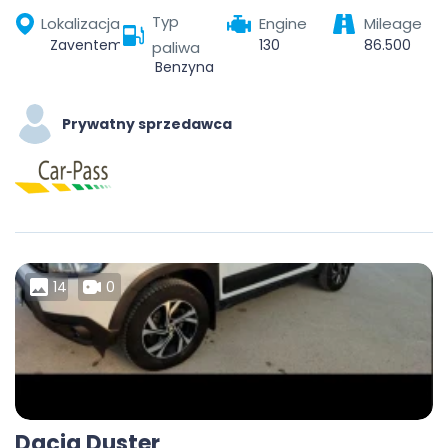
Typ
Lokalizacja
Engine
Mileage
Zaventem, Halle-Vilvoorde, Flemish Brabant, Flanders, Belgium
130
86.500
paliwa
Benzyna
Prywatny sprzedawca
14
0
Dacia Duster