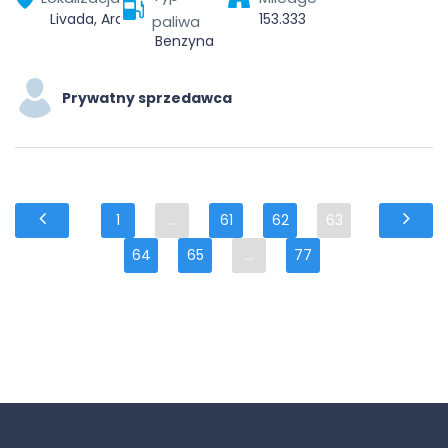
Livada, Arad, România
153.333
paliwa
Benzyna
Prywatny sprzedawca
1
...
61
62
63
64
65
...
77