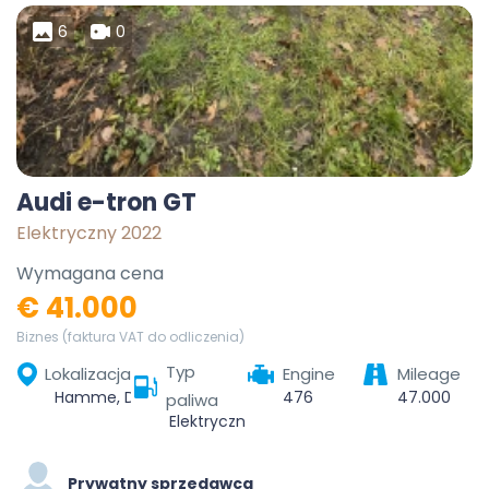
6
0
Audi e-tron GT
Elektryczny 2022
Wymagana cena
€ 41.000
Biznes (faktura VAT do odliczenia)
Typ
Lokalizacja
Engine
Mileage
Hamme, Dendermonde, Oost-Vlaanderen, Vlaanderen, 9220, België
476
47.000
paliwa
Elektryczny
Prywatny sprzedawca