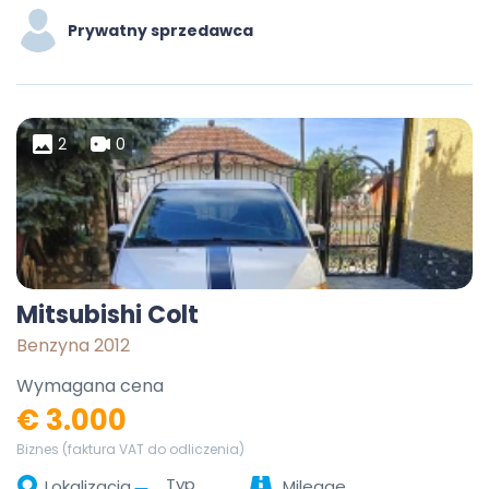
Prywatny sprzedawca
2
0
Mitsubishi Colt
Benzyna 2012
Wymagana cena
€ 3.000
Biznes (faktura VAT do odliczenia)
Typ
Lokalizacja
Mileage