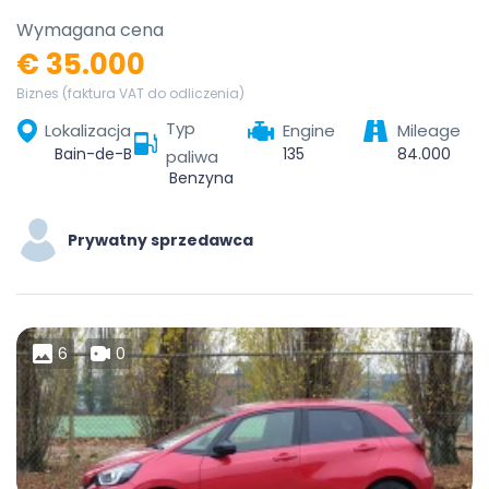
Wymagana cena
€ 35.000
Biznes (faktura VAT do odliczenia)
Typ
Lokalizacja
Engine
Mileage
Bain-de-Bretagne, Redon, Ille-et-Vilaine, Bretagne, France métropolitaine, 35470, France
135
84.000
paliwa
Benzyna
Prywatny sprzedawca
6
0