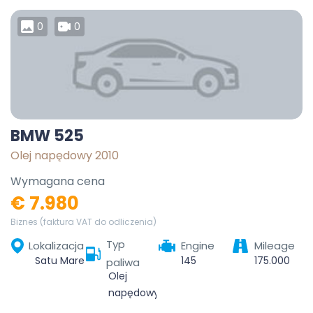
0
0
BMW 525
Olej napędowy 2010
Wymagana cena
€ 7.980
Biznes (faktura VAT do odliczenia)
Typ
Lokalizacja
Engine
Mileage
Satu Mare, România
145
175.000
paliwa
Olej
napędowy