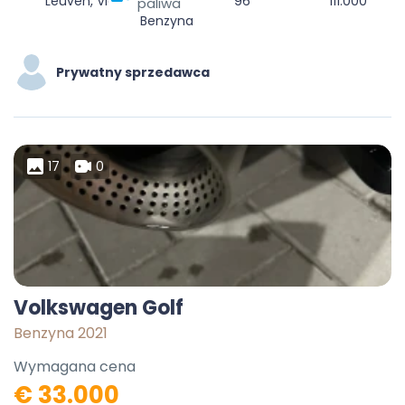
Leuven, Vlaams-Brabant, Vlaanderen, België
96
111.000
paliwa
Benzyna
Prywatny sprzedawca
17
0
Volkswagen Golf
Benzyna 2021
Wymagana cena
€ 33.000