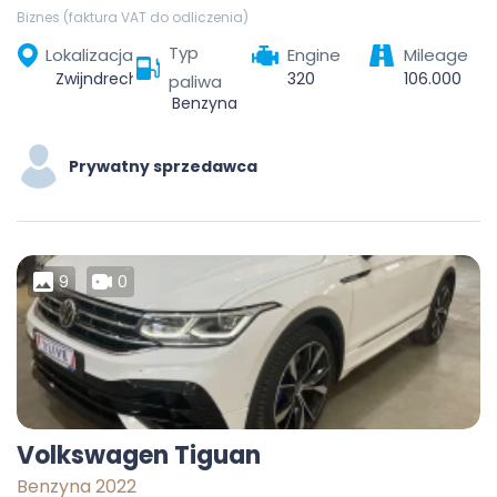
Biznes (faktura VAT do odliczenia)
Typ
Lokalizacja
Engine
Mileage
Zwijndrecht, Beveren-Kruibeke-Zwijndrecht, Sint-Niklaas, Източна Фландрия, Фландрия, 2070, Белгия
320
106.000
paliwa
Benzyna
Prywatny sprzedawca
9
0
Volkswagen Tiguan
Benzyna 2022