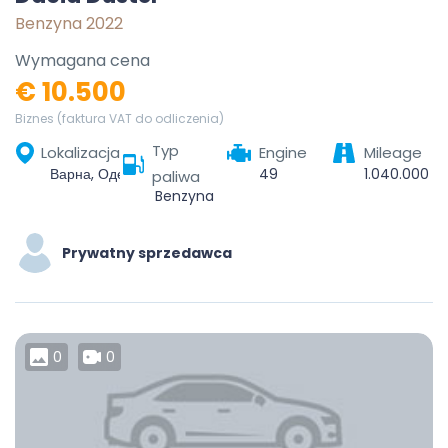
Benzyna 2022
Wymagana cena
€ 10.500
Biznes (faktura VAT do odliczenia)
Typ
Lokalizacja
Engine
Mileage
Варна, Одесос, Варна, България
49
1.040.000
paliwa
Benzyna
Prywatny sprzedawca
0
0