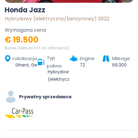
Honda Jazz
Hybrydowy (elektryczny/benzynowy) 2022
Wymagana cena
€ 19.500
Biznes (faktura VAT do odliczenia)
Typ
Lokalizacja
Engine
Mileage
Ghent, Gent, East Flanders, Flanders, Belgium
72
69.300
paliwa
Hybrydowy
(elektryczny/benzynowy)
Prywatny sprzedawca