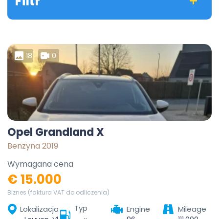
Filtr
18
0
Opel Grandland X
Benzyna 2019
Wymagana cena
€ 15.000
Biznes (faktura VAT do odliczenia)
Typ
Lokalizacja
Engine
Mileage