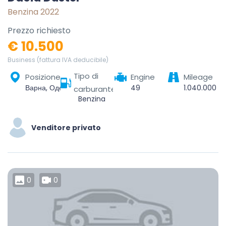
Benzina 2022
Prezzo richiesto
€ 10.500
Business (fattura IVA deducibile)
Tipo di
Posizione
Engine
Mileage
Варна, Одесос, Варна, България
49
1.040.000
carburante
Benzina
Venditore privato
0
0