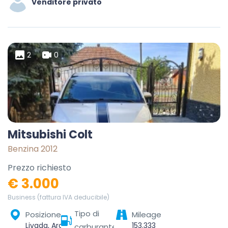
Venditore privato
2
0
Mitsubishi Colt
Benzina 2012
Prezzo richiesto
€ 3.000
Business (fattura IVA deducibile)
Tipo di
Posizione
Mileage
Livada, Arad, România
153.333
carburante