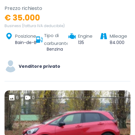
Prezzo richiesto
€ 35.000
Business (fattura IVA deducibile)
Tipo di
Posizione
Engine
Mileage
Bain-de-Bretagne, Redon, Ille-et-Vilaine, Bretagne, France métropolitaine, 35470, France
135
84.000
carburante
Benzina
Venditore privato
6
0