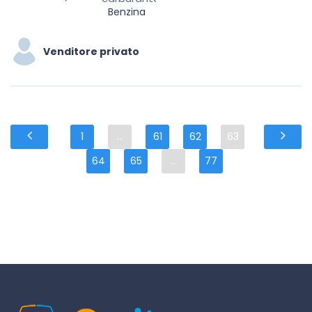
Benzina
Venditore privato
1
...
61
62
63
64
65
...
77