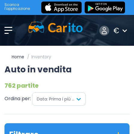
Scarica
l'applicazione
€
Home
Inventory
Auto in vendita
762 partite
Ordina per:
Data: Prima i più nuovi