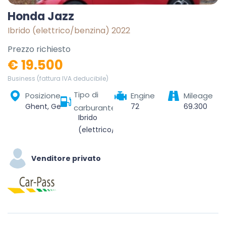
Honda Jazz
Ibrido (elettrico/benzina) 2022
Prezzo richiesto
€ 19.500
Business (fattura IVA deducibile)
Tipo di
Posizione
Engine
Mileage
Ghent, Gent, East Flanders, Flanders, Belgium
72
69.300
carburante
Ibrido
(elettrico/benzina)
Venditore privato