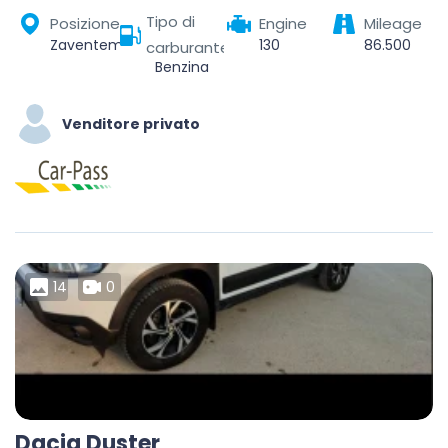
Tipo di
Posizione
Engine
Mileage
Zaventem, Halle-Vilvoorde, Flemish Brabant, Flanders, Belgium
130
86.500
carburante
Benzina
Venditore privato
14
0
Dacia Duster