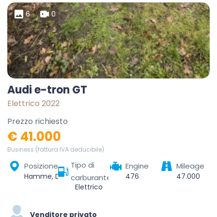
6
0
Audi e-tron GT
Elettrico 2022
Prezzo richiesto
€ 41.000
Business (fattura IVA deducibile)
Tipo di
Posizione
Engine
Mileage
Hamme, Dendermonde, Oost-Vlaanderen, Vlaanderen, 9220, België
476
47.000
carburante
Elettrico
Venditore privato