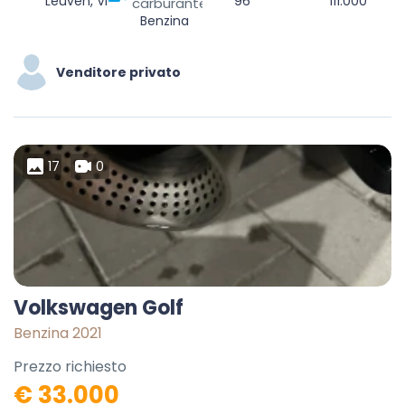
Leuven, Vlaams-Brabant, Vlaanderen, België
96
111.000
carburante
Benzina
Venditore privato
17
0
Volkswagen Golf
Benzina 2021
Prezzo richiesto
€ 33.000