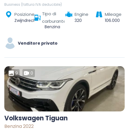
Business (fattura IVA deducibile)
Tipo di
Posizione
Engine
Mileage
Zwijndrecht, Beveren-Kruibeke-Zwijndrecht, Sint-Niklaas, Източна Фландрия, Фландрия, 2070, Белгия
320
106.000
carburante
Benzina
Venditore privato
9
0
Volkswagen Tiguan
Benzina 2022