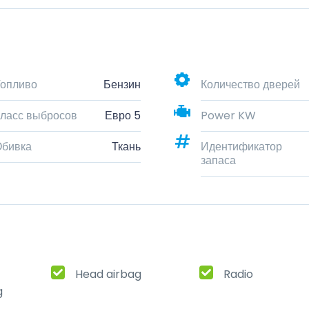
опливо
Бензин
Количество дверей
ласс выбросов
Евро 5
Power KW
Обивка
Ткань
Идентификатор
запаса
Head airbag
Radio
g