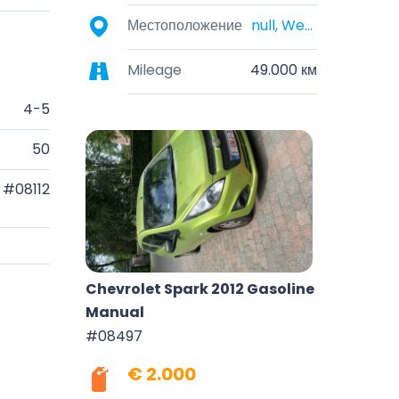
Местоположение
null, West Flanders, Belgium
Mileage
49.000 км
4-5
50
#08112
Chevrolet Spark 2012 Gasoline
Manual
#08497
€ 2.000