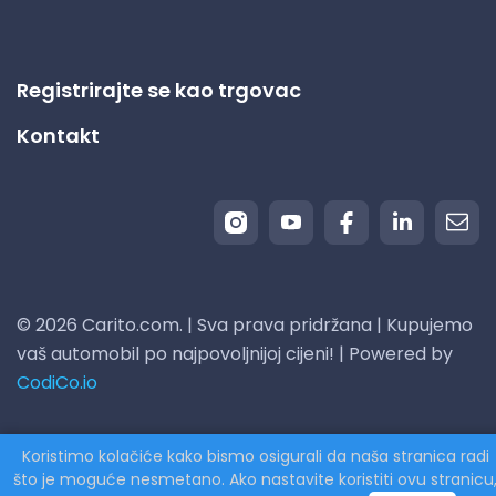
Registrirajte se kao trgovac
Kontakt
© 2026 Carito.com. | Sva prava pridržana | Kupujemo
vaš automobil po najpovoljnijoj cijeni! | Powered by
CodiCo.io
Koristimo kolačiće kako bismo osigurali da naša stranica radi
što je moguće nesmetano. Ako nastavite koristiti ovu stranicu