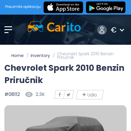
Preuzmite aplikaciju
€
Chevrolet Spark 2010 Benzin
Home
Inventory
Priručnik
Chevrolet Spark 2010 Benzin
Priručnik
#08112
2.3K
Udio