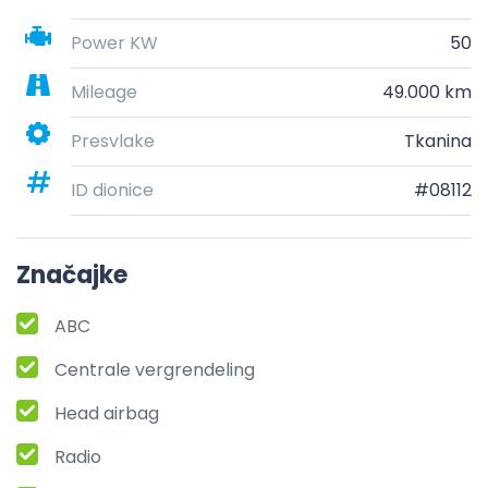
Power KW
50
Mileage
49.000 km
Presvlake
Tkanina
ID dionice
#08112
Značajke
ABC
Centrale vergrendeling
Head airbag
Radio