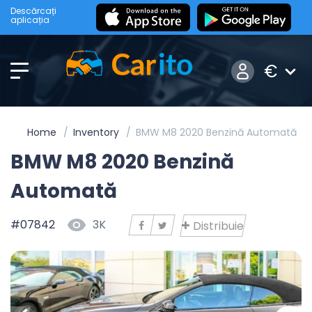
Descărcați
aplicația
€
Home
Inventory
BMW M8 2020 Benzină Automată
BMW M8 2020 Benzină
Automată
#07842
3K
Distribuie