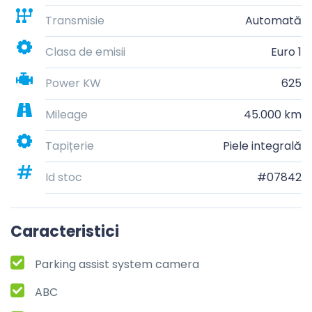
Transmisie
Automată
Clasa de emisii
Euro 1
Power KW
625
Mileage
45.000 km
Tapițerie
Piele integrală
Id stoc
#07842
Caracteristici
Parking assist system camera
ABC