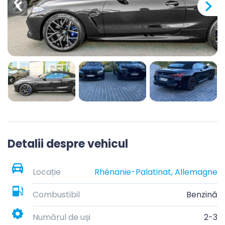
Detalii despre vehicul
Locație
Rhénanie-Palatinat, Allemagne
Combustibil
Benzină
Numărul de uși
2-3