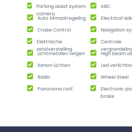
Parking assist system
ABC
camera
Auto klimaatregeling
Electrical sid
Cruise Control
Navigation s
Elektrische
Centrale
zetelverstelling
vergrendelin
Lichtmetalen velgen
High beam as
Xenon Lichten
Led verlichti
Radio
Wheel Steel
Panorama roof
Electronic pa
brake