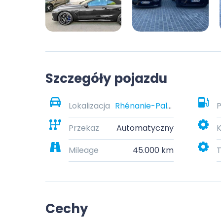
Szczegóły pojazdu
Lokalizacja
Rhénanie-Palatinat, Allemagne
P
Przekaz
Automatyczny
K
Mileage
45.000 km
T
Cechy