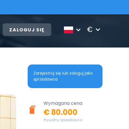
€
ZALOGUJ SIĘ
Zarejestruj się lub zaloguj jako
sprzedawca
Wymagana cena
€ 80.000
Prywatny sprzedawca