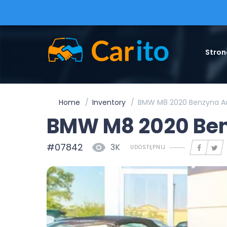
Stron
Home
Inventory
BMW M8 2020 Benzyna A
BMW M8 2020 Be
#07842
3K
UDOSTĘPNIJ