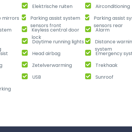
Elektrische ruiten
Airconditioning
e mirrors
Parking assist system
Parking assist s
sensors front
sensors rear
ystem
Keyless central door
Alarm
lock
Daytime running lights
Distance warni
g
system
sist
Head airbag
Emergency sy
ng
Zetelverwarming
Trekhaak
USB
Sunroof
rking