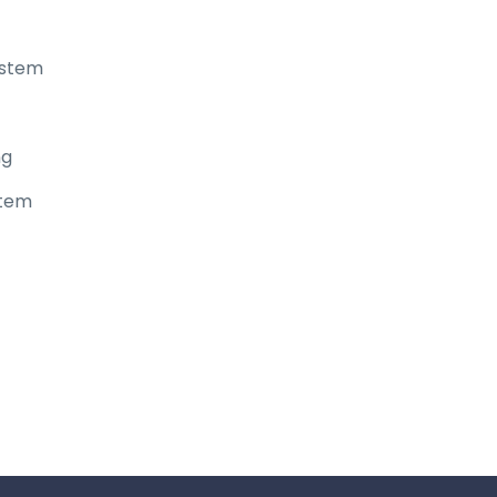
ystem
ng
stem