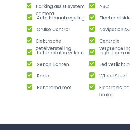
Parking assist system
ABC
camera
Auto klimaatregeling
Electrical sid
Cruise Control
Navigation s
Elektrische
Centrale
zetelverstelling
vergrendelin
Lichtmetalen velgen
High beam as
Xenon Lichten
Led verlichti
Radio
Wheel Steel
Panorama roof
Electronic pa
brake