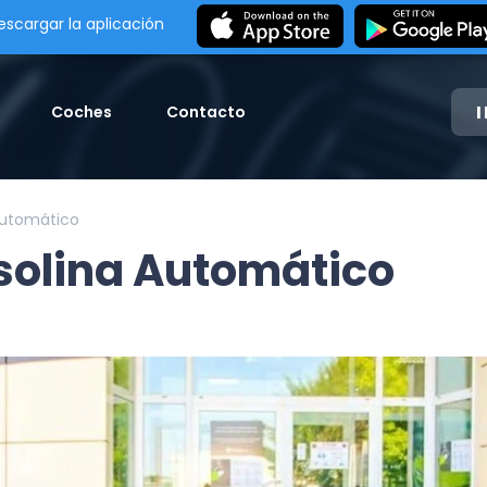
escargar la aplicación
Coches
Contacto
Automático
olina Automático