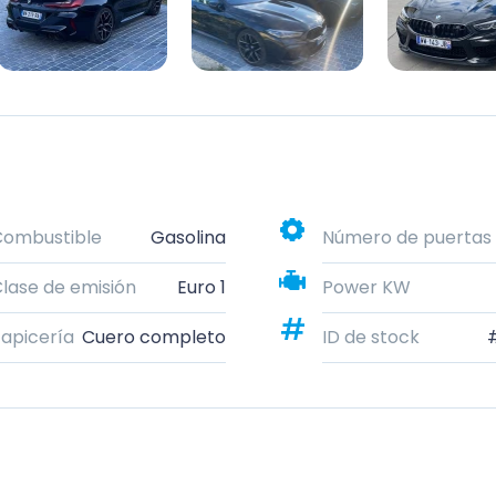
Combustible
Gasolina
Número de puertas
lase de emisión
Euro 1
Power KW
apicería
Cuero completo
ID de stock