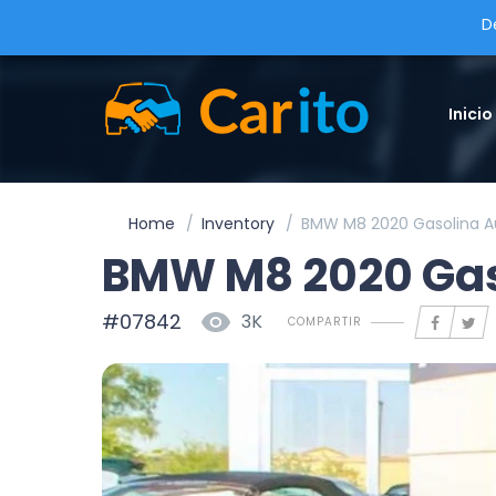
D
Inicio
Home
Inventory
BMW M8 2020 Gasolina 
BMW M8 2020 Gas
#07842
3K
COMPARTIR