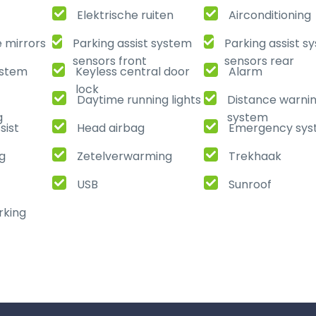
Elektrische ruiten
Airconditioning
e mirrors
Parking assist system
Parking assist s
sensors front
sensors rear
ystem
Keyless central door
Alarm
lock
Daytime running lights
Distance warni
g
system
sist
Head airbag
Emergency sy
ng
Zetelverwarming
Trekhaak
USB
Sunroof
rking