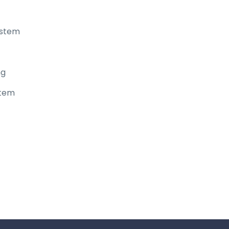
ystem
ng
stem