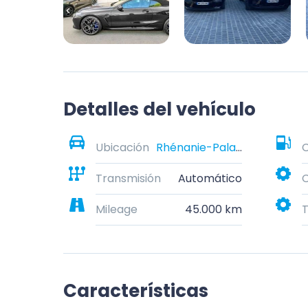
Detalles del vehículo
Ubicación
Rhénanie-Palatinat, Allemagne
Transmisión
Automático
C
Mileage
45.000 km
T
Características