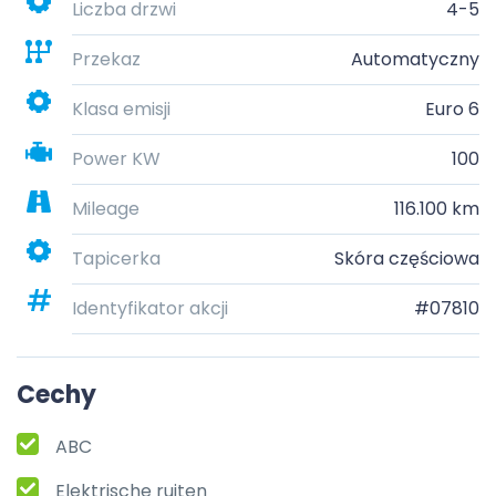
Liczba drzwi
4-5
Przekaz
Automatyczny
Klasa emisji
Euro 6
Power KW
100
Mileage
116.100 km
Tapicerka
Skóra częściowa
Identyfikator akcji
#07810
Cechy
ABC
Elektrische ruiten