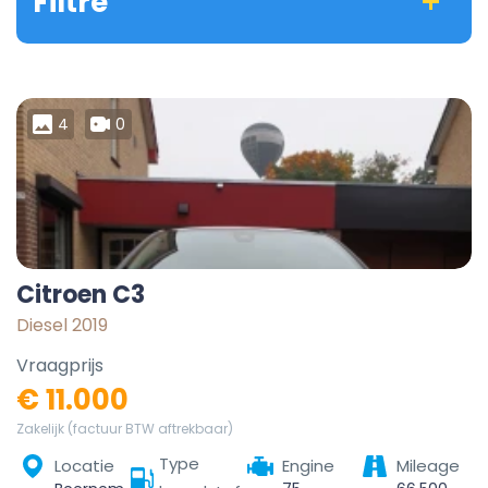
Filtre
4
0
Citroen C3
Diesel 2019
Vraagprijs
€ 11.000
Zakelijk (factuur BTW aftrekbaar)
Type
Locatie
Engine
Mileage