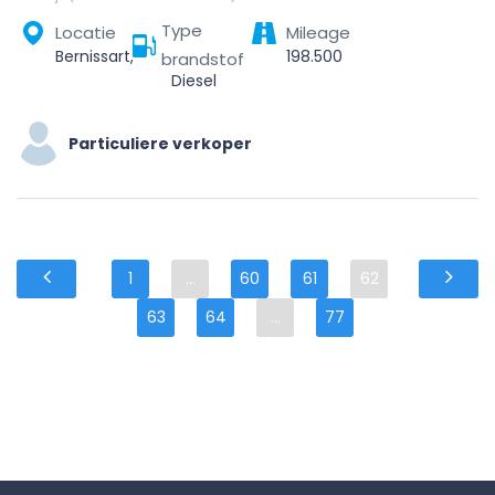
Type
Locatie
Mileage
Bernissart, Ath, Hainaut, Wallonie, Belgique
198.500
brandstof
Diesel
Particuliere verkoper
1
...
60
61
62
63
64
...
77