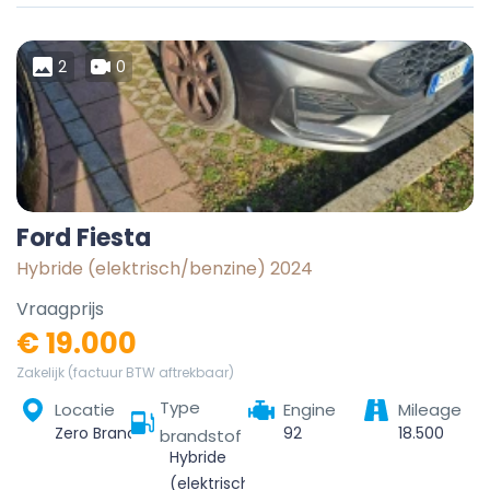
2
0
Ford Fiesta
Hybride (elektrisch/benzine) 2024
Vraagprijs
€ 19.000
Zakelijk (factuur BTW aftrekbaar)
Type
Locatie
Engine
Mileage
Zero Branco, Treviso, Veneto, 31059, Italia
92
18.500
brandstof
Hybride
(elektrisch/benzine)