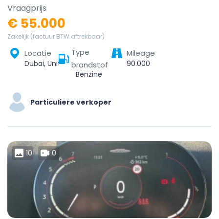
Vraagprijs
€ 55.000
Zakelijk (factuur BTW aftrekbaar)
Type
Locatie
Mileage
Dubai, United Arab Emirates
90.000
brandstof
Benzine
Particuliere verkoper
10
0