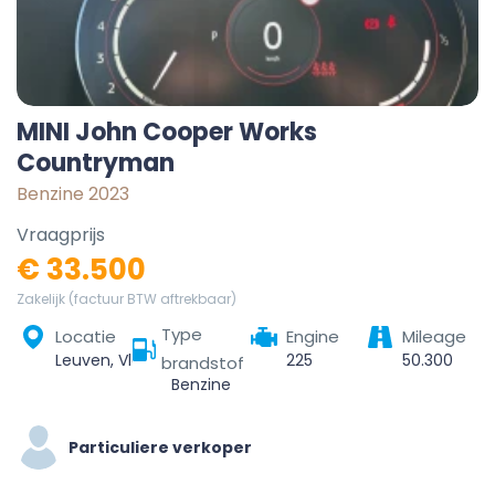
MINI John Cooper Works
Countryman
Benzine 2023
Vraagprijs
€ 33.500
Zakelijk (factuur BTW aftrekbaar)
Type
Locatie
Engine
Mileage
Leuven, Vlaams-Brabant, Vlaanderen, België
225
50.300
brandstof
Benzine
Particuliere verkoper