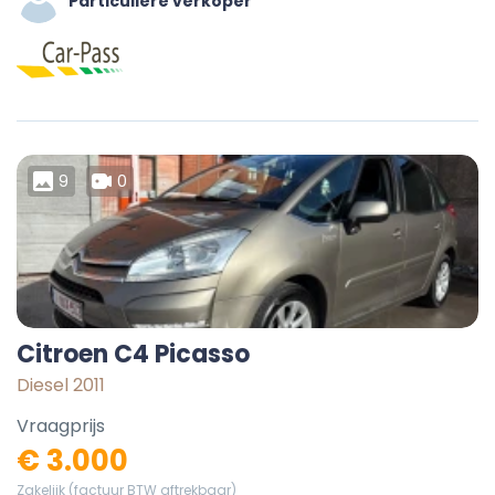
Particuliere verkoper
9
0
Citroen C4 Picasso
Diesel 2011
Vraagprijs
€ 3.000
Zakelijk (factuur BTW aftrekbaar)