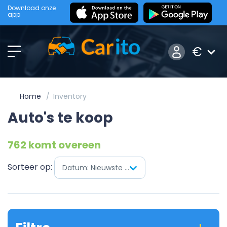
Download onze
app
€
Home
Inventory
Auto's te koop
762 komt overeen
Sorteer op:
Datum: Nieuwste eerst