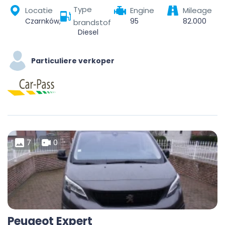
Type
Locatie
Engine
Mileage
Czarnków, powiat czarnkowsko-trzcianecki, województwo wielkopolskie, 64-700, Polska
95
82.000
brandstof
Diesel
Particuliere verkoper
7
0
Peugeot Expert