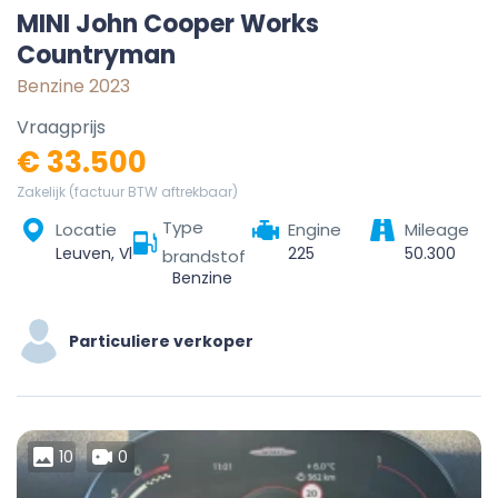
MINI John Cooper Works
Countryman
Benzine 2023
Vraagprijs
€ 33.500
Zakelijk (factuur BTW aftrekbaar)
Type
Locatie
Engine
Mileage
Leuven, Vlaams-Brabant, Vlaanderen, België
225
50.300
brandstof
Benzine
Particuliere verkoper
10
0