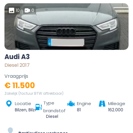
10
0
Audi A3
Diesel 2017
Vraagprijs
€ 11.500
Zakelijk (factuur BTW aftrekbaar)
Type
Locatie
Engine
Mileage
Bilzen, Bilzen-Hoeselt, Tongeren, Limburg, Vlaanderen, 3740, België
81
162.000
brandstof
Diesel