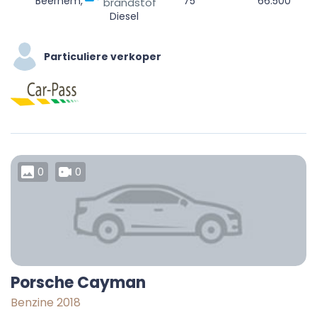
Beernem, Brugge, West-Vlaanderen, Vlaanderen, 8730, België
75
66.500
brandstof
Diesel
Particuliere verkoper
0
0
Porsche Cayman
Benzine 2018