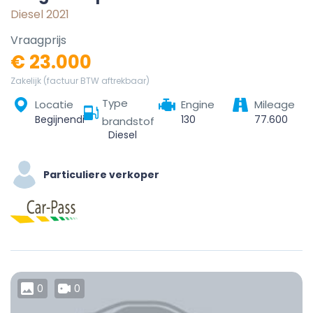
Diesel 2021
Vraagprijs
€ 23.000
Zakelijk (factuur BTW aftrekbaar)
Type
Locatie
Engine
Mileage
Begijnendijk, Leuven, Vlaams-Brabant, Vlaanderen, 3130, België
130
77.600
brandstof
Diesel
Particuliere verkoper
0
0