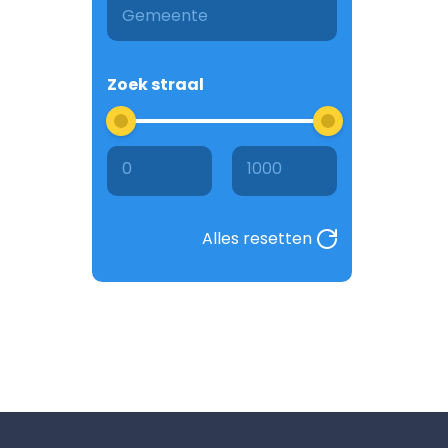
Zoek straal
0
1000
Alles resetten