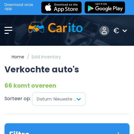
Download onze
app
€
Home
Sold Inventory
Verkochte auto's
66 komt overeen
Sorteer op:
Datum: Nieuwste eerst