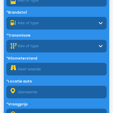
*Brandstof
Kies of type
*Transmissie
Kies of type
*Kilometerstand
*Locatie auto
*Vraagprijs