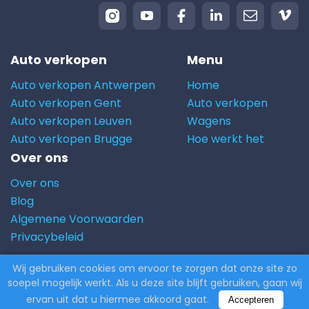
Auto verkopen
Menu
Auto verkopen Antwerpen
Home
Auto verkopen Gent
Auto verkopen
Auto verkopen Leuven
Wagens
Auto verkopen Brugge
Hoe werkt het
Over ons
Over ons
Blog
Algemene Voorwaarden
Privacybeleid
Wij gebruiken cookies om ervoor te zorgen dat onze site zo
© 2026 Carito.com. | Alle rechten voorbehouden |
soepel mogelijk werkt. Als u deze site blijft gebruiken, gaan wij
Powered by
CodiCo.io
ervan uit dat u hiermee akkoord gaat.
Accepteren