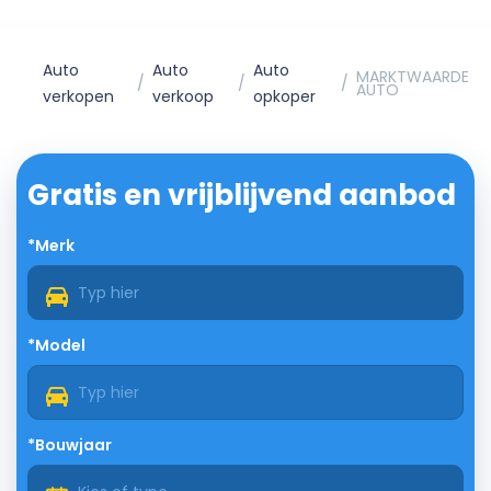
Auto
Auto
Auto
MARKTWAARDE
AUTO
verkopen
verkoop
opkoper
Gratis en vrijblijvend aanbod
*Merk
*Model
*Bouwjaar