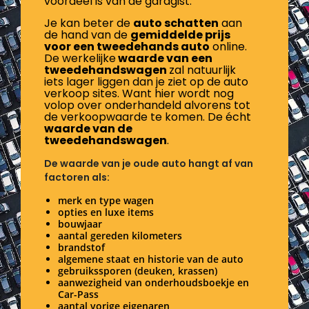
voordeel is van de garagist.
Je kan beter de
auto schatten
aan
de hand van de
gemiddelde prijs
voor een tweedehands auto
online.
De werkelijke
waarde van een
tweedehandswagen
zal natuurlijk
iets lager liggen dan je ziet op de auto
verkoop sites. Want hier wordt nog
volop over onderhandeld alvorens tot
de verkoopwaarde te komen. De écht
waarde van de
tweedehandswagen
.
De waarde van je oude auto hangt af van
factoren als:
merk en type wagen
opties en luxe items
bouwjaar
aantal gereden kilometers
brandstof
algemene staat en historie van de auto
gebruikssporen (deuken, krassen)
aanwezigheid van onderhoudsboekje en
Car-Pass
aantal vorige eigenaren