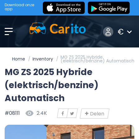
Download onze
app
€
MG ZS 2025 Hybride
Home
Inventory
(elektrisch/benzine) Automatisch
MG ZS 2025 Hybride
(elektrisch/benzine)
Automatisch
#08111
2.4K
Delen