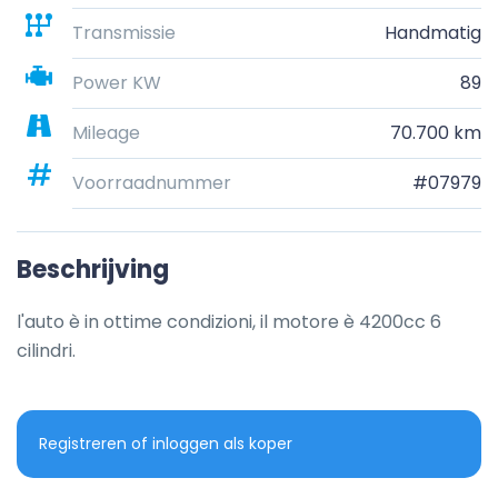
Transmissie
Handmatig
Power KW
89
Mileage
70.700 km
Voorraadnummer
#07979
Beschrijving
l'auto è in ottime condizioni, il motore è 4200cc 6 
cilindri.
Registreren of inloggen als koper