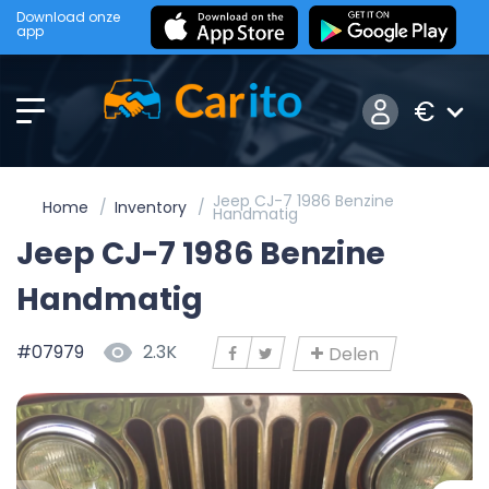
Download onze
app
€
Jeep CJ-7 1986 Benzine
Home
Inventory
Handmatig
Jeep CJ-7 1986 Benzine
Handmatig
#07979
2.3K
Delen