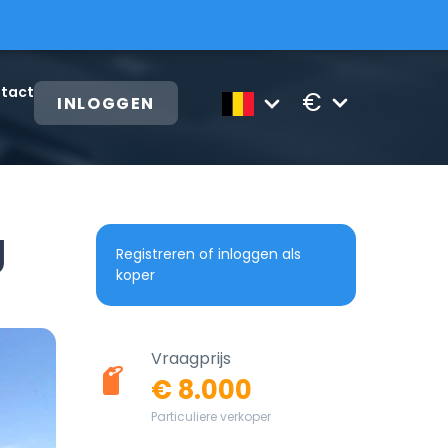
tact
€
INLOGGEN
g
Registreren of inloggen als
koper
Vraagprijs
€ 8.000
Particuliere verkoper