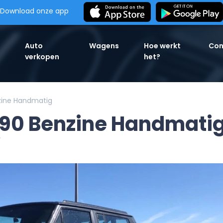
Download onze app
Auto
Wagens
Hoe werkt
Con
verkopen
het?
zine Handmatig
990 Benzine Handmati