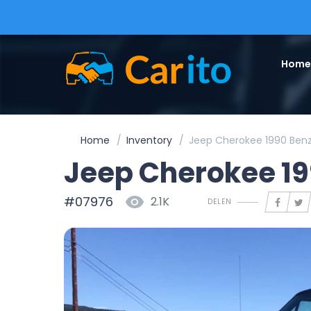
Home
Home
Inventory
Jeep Cherokee 1990 Ben
Jeep Cherokee 1
#07976
2.1K
DELEN